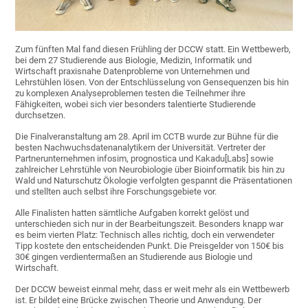
Zum fünften Mal fand diesen Frühling der DCCW statt. Ein Wettbewerb,
bei dem 27 Studierende aus Biologie, Medizin, Informatik und
Wirtschaft praxisnahe Datenprobleme von Unternehmen und
Lehrstühlen lösen. Von der Entschlüsselung von Gensequenzen bis hin
zu komplexen Analyseproblemen testen die Teilnehmer ihre
Fähigkeiten, wobei sich vier besonders talentierte Studierende
durchsetzen.
Die Finalveranstaltung am 28. April im CCTB wurde zur Bühne für die
besten Nachwuchsdatenanalytikern der Universität. Vertreter der
Partnerunternehmen infosim, prognostica und Kakadu[Labs] sowie
zahlreicher Lehrstühle von Neurobiologie über Bioinformatik bis hin zu
Wald und Naturschutz Ökologie verfolgten gespannt die Präsentationen
und stellten auch selbst ihre Forschungsgebiete vor.
Alle Finalisten hatten sämtliche Aufgaben korrekt gelöst und
unterschieden sich nur in der Bearbeitungszeit. Besonders knapp war
es beim vierten Platz: Technisch alles richtig, doch ein verwendeter
Tipp kostete den entscheidenden Punkt. Die Preisgelder von 150€ bis
30€ gingen verdientermaßen an Studierende aus Biologie und
Wirtschaft.
Der DCCW beweist einmal mehr, dass er weit mehr als ein Wettbewerb
ist. Er bildet eine Brücke zwischen Theorie und Anwendung. Der