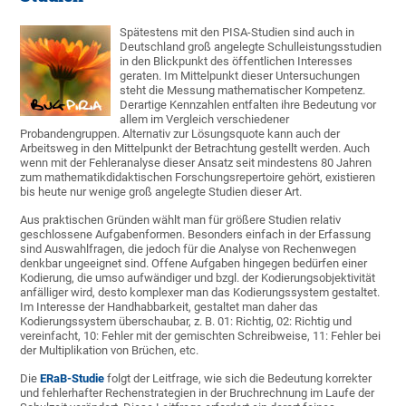
Spätestens mit den PISA-Studien sind auch in
Deutschland groß angelegte Schulleistungsstudien
in den Blickpunkt des öffentlichen Interesses
geraten. Im Mittelpunkt dieser Untersuchungen
steht die Messung mathematischer Kompetenz.
Derartige Kennzahlen entfalten ihre Bedeutung vor
allem im Vergleich verschiedener
Probandengruppen. Alternativ zur Lösungsquote kann auch der
Arbeitsweg in den Mittelpunkt der Betrachtung gestellt werden. Auch
wenn mit der Fehleranalyse dieser Ansatz seit mindestens 80 Jahren
zum mathematikdidaktischen Forschungsrepertoire gehört, existieren
bis heute nur wenige groß angelegte Studien dieser Art.
Aus praktischen Gründen wählt man für größere Studien relativ
geschlossene Aufgabenformen. Besonders einfach in der Erfassung
sind Auswahlfragen, die jedoch für die Analyse von Rechenwegen
denkbar ungeeignet sind. Offene Aufgaben hingegen bedürfen einer
Kodierung, die umso aufwändiger und bzgl. der Kodierungsobjektivität
anfälliger wird, desto komplexer man das Kodierungssystem gestaltet.
Im Interesse der Handhabbarkeit, gestaltet man daher das
Kodierungssystem überschaubar, z. B. 01: Richtig, 02: Richtig und
vereinfacht, 10: Fehler mit der gemischten Schreibweise, 11: Fehler bei
der Multiplikation von Brüchen, etc.
Die
ERaB-Studie
folgt der Leitfrage, wie sich die Bedeutung korrekter
und fehlerhafter Rechenstrategien in der Bruchrechnung im Laufe der