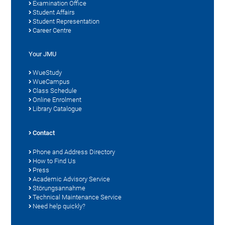
Examination Office
Student Affairs
Student Representation
Career Centre
Your JMU
WueStudy
WueCampus
Class Schedule
Online Enrolment
Library Catalogue
Contact
Phone and Address Directory
How to Find Us
Press
Academic Advisory Service
Störungsannahme
Technical Maintenance Service
Need help quickly?