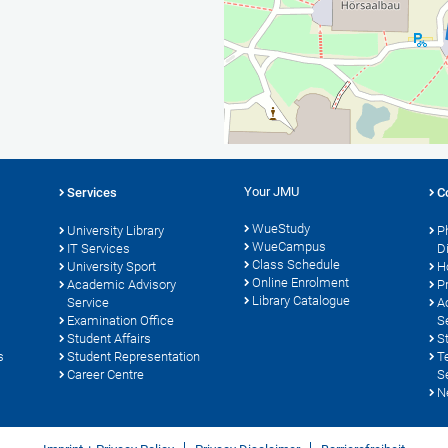
Your JMU
Services
C
WueStudy
University Library
P
WueCampus
s
IT Services
D
Class Schedule
University Sport
H
Online Enrolment
Academic Advisory
P
Library Catalogue
Service
A
Examination Office
S
Student Affairs
S
s
Student Representation
T
Career Centre
S
N