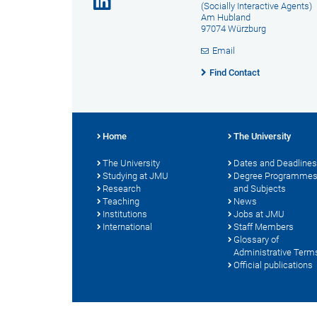
(Socially Interactive Agents)
Am Hubland
97074 Würzburg
Email
Find Contact
Home
The University
The University
Dates and Deadlines
Studying at JMU
Degree Programme
Research
and Subjects
Teaching
News
Institutions
Jobs at JMU
International
Staff Members
Glossary of
Administrative Term
Official publications