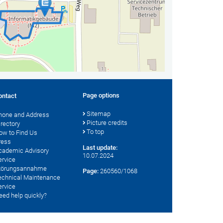
Page options
ontact
Sitemap
hone and Address
Picture credits
irectory
To top
ow to Find Us
ress
Last update:
cademic Advisory
10.07.2024
ervice
törungsannahme
Page:
260560/1068
echnical Maintenance
ervice
eed help quickly?