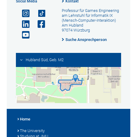
Social Media
Kontakt
Professur für Games Engineering
am Lehrstuhl für Informatik IX
(Mensch-Computer-Interaktion)
Am Hubland
97074 Würzburg
Suche Ansprechperson
Hubland Süd, Geb. M2
Home
The University
Studying at JMU