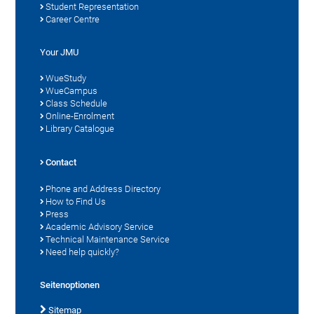
Student Representation
Career Centre
Your JMU
WueStudy
WueCampus
Class Schedule
Online-Enrolment
Library Catalogue
Contact
Phone and Address Directory
How to Find Us
Press
Academic Advisory Service
Technical Maintenance Service
Need help quickly?
Seitenoptionen
Sitemap