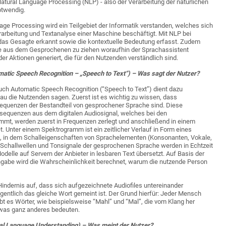
atural Language Processing (NLP) - also der Verarbeitung der natürlichen
otwendig.
ge Processing wird ein Teilgebiet der Informatik verstanden, welches sich
erarbeitung und Textanalyse einer Maschine beschäftigt. Mit NLP bei
das Gesagte erkannt sowie die kontextuelle Bedeutung erfasst. Zudem
e aus dem Gesprochenen zu ziehen woraufhin der Sprachassistent
er Aktionen generiert, die für den Nutzenden verständlich sind.
tic Speech Recognition – „Speech to Text“) – Was sagt der Nutzer?
ch Automatic Speech Recognition (“Speech to Text”) dient dazu
u die Nutzenden sagen. Zuerst ist es wichtig zu wissen, dass
equenzen der Bestandteil von gesprochener Sprache sind. Diese
sequenzen aus dem digitalen Audiosignal, welches bei den
mt, werden zuerst in Frequenzen zerlegt und anschließend in einem
 Unter einem Spektrogramm ist ein zeitlicher Verlauf in Form eines
 in dem Schalleigenschaften von Sprachelementen (Konsonanten, Vokale,
e Schallwellen und Tonsignale der gesprochenen Sprache werden in Echtzeit
delle auf Servern der Anbieter in lesbaren Text übersetzt. Auf Basis der
ingabe wird die Wahrscheinlichkeit berechnet, warum die nutzende Person
ndernis auf, dass sich aufgezeichnete Audiofiles untereinander
gentlich das gleiche Wort gemeint ist. Der Grund hierfür: Jeder Mensch
bt es Wörter, wie beispielsweise “Mahl” und “Mal”, die vom Klang her
twas ganz anderes bedeuten.
al Language Understanding) – Was meint der Nutzer?