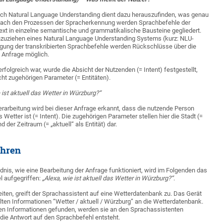
ch Natural Language Understanding dient dazu herauszufinden, was genau
Nach den Prozessen der Spracherkennung werden Sprachbefehle der
ext in einzelne semantische und grammatikalische Bausteine gegliedert.
nzuziehen eines Natural Language Understanding Systems (kurz: NLU-
egung der transkribierten Sprachbefehle werden Rückschlüsse über die
 Anfrage möglich.
folgreich war, wurde die Absicht der Nutzenden (= Intent) festgestellt,
ht zugehörigen Parameter (= Entitäten).
 ist aktuell das Wetter in Würzburg?“
Verarbeitung wird bei dieser Anfrage erkannt, dass die nutzende Person
s Wetter ist (= Intent). Die zugehörigen Parameter stellen hier die Stadt (=
d der Zeitraum (= „aktuell“ als Entität) dar.
ühren
dnis, wie eine Bearbeitung der Anfrage funktioniert, wird im Folgenden das
l aufgegriffen:
„Alexa, wie ist aktuell das Wetter in Würzburg?“
.
iten, greift der Sprachassistent auf eine Wetterdatenbank zu. Das Gerät
ten Informationen “Wetter / aktuell / Würzburg” an die Wetterdatenbank.
en Informationen gefunden, werden sie an den Sprachassistenten
die Antwort auf den Sprachbefehl entsteht.