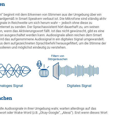
ren
ren‘‘ beginnt mit dem Erkennen von Stimmen aus der Umgebung über ein
rdgemäß in Smart Speakern verbaut ist. Die Mikrofone sind ständig aktiv
gnale in Reichweite um sich herum wahr – jedoch ohne diese zu
 Internet zu senden. Der Sprachassistent hört dauerhaft zu, um seinen
n, wenn das Aktivierungswort fällt. Ist das nicht gewünscht, gibt es eine
fon ausgeschaltet werden kann. Audiosignale allein reichen dem Smart
wird das aufgenommene Audiosignal in ein digitales Signal umgewandelt.
s dem aufgezeichneten Sprachbefehl herausgefiltert, um die Stimme der
olieren und möglichst eindeutig zu verstehen.
wachen
e Audiosignale in ihrer Umgebung wahr, warten allerdings auf das
ort oder Wake-Word (z.B. „Okay-Google‘‘, „Alexa“). Erst wenn dieses Wort