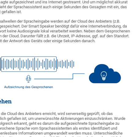
esagte aufgezeichnet und ins Internet gestreamt. Und um möglichst akkurat
ieht der Sprachassistent auch einige Sekunden des Gesagten mit ein, das
gefallen ist.
lwellen der Spracheingabe werden auf der Cloud des Anbieters (z.B.
espeichert. Der Smart Speaker benötigt dafür eine Internetverbindung, da
swort keine Audiosignale lokal verarbeitet werden. Neben dem Gesprochenen
der Cloud. Darunter fällt z.B. die Uhrzeit, IP-Adresse, ggf. auf den Standort.
it der Antwort des Geräts oder einige Sekunden danach.
tehen
ie Cloud des Anbieters erreicht, wird serverseitig geprüft, ob das
lich gefallen ist, um unerwünschte Aktivierungen einzuschränken. Wurde
olgreich erkannt, geht es darum die aufgezeichnete Spracheingabe zu
rochene Sprache vom Sprachassistenten als erstes identifiziert und
nenlesbare Informationen umgewandelt werden muss. Unterschiedliche