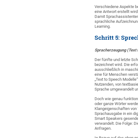
Verschiedene Aspekte beei
eine Antwort erstellt wi
Damit Sprachassistenten
sprachliche Aufzeichnun
Learning.
Schritt 5: Spre
Spracherzeugung (Text 
Der fünfte und letzte Sc
bezeichnet wird. Die erf
ausschließlich in maschi
eine für Menschen verst
„Text to Speech Modelle
Nutzenden, von textbasi
Sprache umgewandelt un
Doch wie genau funktioni
oder ganze Wörter werde
Klangeigenschaften von 
Sprachausgabe in ein dig
Smart Speakers gesendet.
verwandelt. Die Folge: D
Anfragen.
In Bezug auf das oben ge