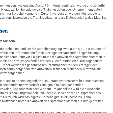
nflussen, wie gut eine Absicht (= Intent) identifiziert wurde und daraufhin
rd. Hierzu zählen beispielsweise Trainingsdaten oder Unternehmensdaten.
 in ihrer Spracherkennung in Zukunft verbessert werden können, dienen
gen von Nutzenden als Trainingsdaten und als Datenbasis für das Machine
chen
to Speech)
hritt dreht sich rund um die Spracherzeugung, was auch als „Text to Speech“
orderlichen Informationen für die Anfrage der Nutzenden liegen bislang
nenlesbarer Form vor. Folglich muss die Antwort des Sprachassistenten in
ändliche Form umgewandelt werden. Dies funktioniert durch sogenannte
“. Dabei werden die gesammelten Informationen zu den Anfragen der
erten computergenerierten Antworten in für den Menschen verständliche
d weitergegeben.
ert Text to Speech eigentlich? Ein Sprachsynthesizer reiht Tonsequenzen
n aneinander und verknüpft Tonsignale mit den passenden
Vokalen, Konsonanten oder Wörtern. Im Anschluss wird die akustische
itales Signal umgewandelt und über die Server an die Lautsprecher des
 Hierdurch wird das digitale Sprachsignal in ein hörbares Signal
ie Nutzenden hören die Antwort des Sprachassistenten auf ihre gestellten
nannte Beispiel, ist eine mögliche Antwort:
„In Würzburg scheint derzeit die