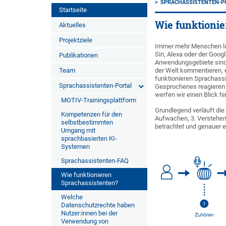
SPRACHASSISTENTEN-P
Startseite
Wie funktionie
Aktuelles
Projektziele
Immer mehr Menschen las
Siri, Alexa oder der Goog
Publikationen
Anwendungsgebiete sind 
Team
der Welt kommentieren, 
funktionieren Sprachass
Sprachassistenten-Portal
Gesprochenes reagieren 
werfen wir einen Blick h
MOTIV-Trainingsplattform
Grundlegend verläuft die 
Kompetenzen für den
Aufwachen, 3. Verstehen,
selbstbestimmten
betrachtet und genauer e
Umgang mit
sprachbasierten KI-
Systemen
Sprachassistenten-FAQ
Wie funktionieren
Sprachassistenten?
Welche
Datenschutzrechte haben
Nutzer:innen bei der
Verwendung von