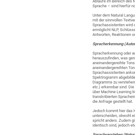
Abläufe im Bereich des N
Sprache – sind hierfür n
Unter dem Natural Langua
mit der sinnvollen Textv
Sprachassistenten wird 
ermöglicht NLP, Schlüss
Antworten, Reaktionen od
Spracherkennung (Automa
Spracherkennung oder au
herauszufinden, was gena
aneinandergereihte Tons
aneinandergereihten Ton
Sprachassistenten ankom
Spektrogramm abgebildet.
Diagramms zu verstehen,
etc.) erkennbar sind. Di
über Machine Learning Mo
transkribierten Sprache
die Anfrage gestellt hat.
Jedoch kommt hier das Hi
unterscheiden, obwohl ei
spricht anders. Zudem gi
identisch sind, jedoch e
Sprachverstehen (Natur