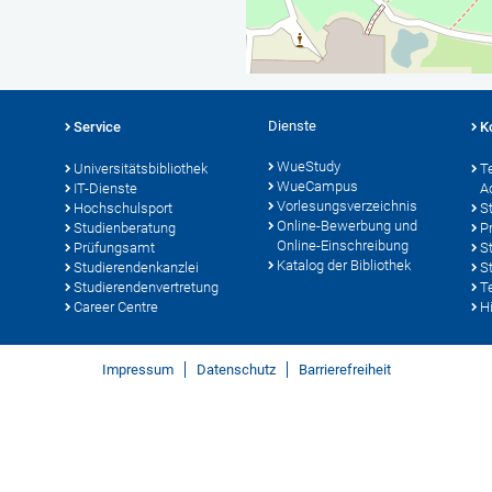
Dienste
Service
K
WueStudy
Universitätsbibliothek
T
WueCampus
IT-Dienste
A
Vorlesungsverzeichnis
Hochschulsport
S
Online-Bewerbung und
Studienberatung
P
Online-Einschreibung
Prüfungsamt
S
Katalog der Bibliothek
Studierendenkanzlei
S
Studierendenvertretung
T
Career Centre
Hi
Impressum
Datenschutz
Barrierefreiheit