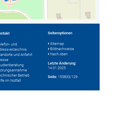
Seitenoptionen
ontakt
Sitemap
elefon- und
Bildnachweise
dressverzeichnis
Nach oben
tandorte und Anfahrt
resse
Letzte Änderung:
tudienberatung
14.01.2025
törungsannahme
echnischer Betrieb
Seite:
155833/129
lfe im Notfall