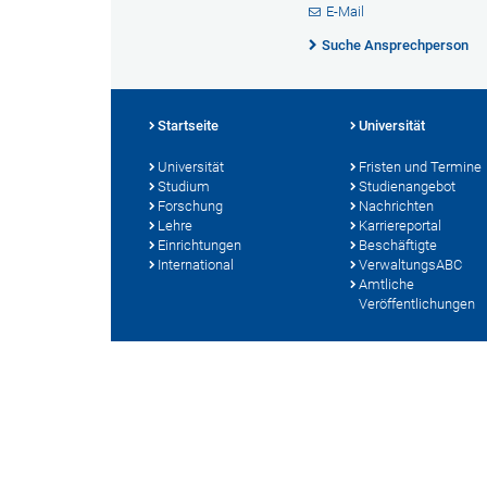
E-Mail
Suche Ansprechperson
Startseite
Universität
Universität
Fristen und Termine
Studium
Studienangebot
Forschung
Nachrichten
Lehre
Karriereportal
Einrichtungen
Beschäftigte
International
VerwaltungsABC
Amtliche
Veröffentlichungen