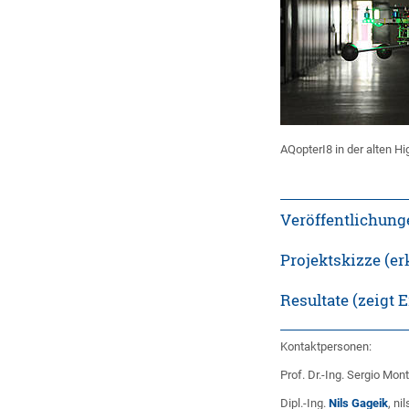
AQopterI8 in der alten H
Veröffentlichunge
Projektskizze (er
Resultate (zeigt 
Kontaktpersonen:
Prof. Dr.-Ing. Sergio Mo
Dipl.-Ing.
Nils Gageik
, ni