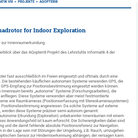
TIK VIII
PROJEKTE
AQOPTERI8
drotor for Indoor Exploration
 zur Innenraumerkundung
berblick über das AQopterI8 Projekt des Lehrstuhls Informatik 8 der
er fast ausschließlich im Freien eingesetzt und oftmals durch eine
t. Die bestehenden käuflichen autonomen Systeme verwenden GPS, die
em GPS-Empfang zur Positionsbestimmung eingesetzt werden können.
en Innenraum bereits „autonome“ Systeme (Forschungsarbeiten), die
n anfliegen. Diese Systeme verwenden aber meist festmontierte
teme wie Raumkameras (Positionserfassung mit Stereokamerasystemen)
ne Positionsbestimmung angewiesen. Da solche Systeme auf externe
, werden diese Systeme präziser semi-autonom genannt.
ie autonome Erkundung (Exploration) unbekannter Innenräumen mit einem
s Anwendungsfeld ist kaum erforscht. Die Schwierigkeiten dabei sind
 und die damit fehlende absolute Positionsreferenz zur Navigation.
em in der Lage sein mit Störungen der Umgebung, z.B. Rauch, umzugehen
 optischen Sensor zur Hinderniserkennung abhängen, der versagen kann.