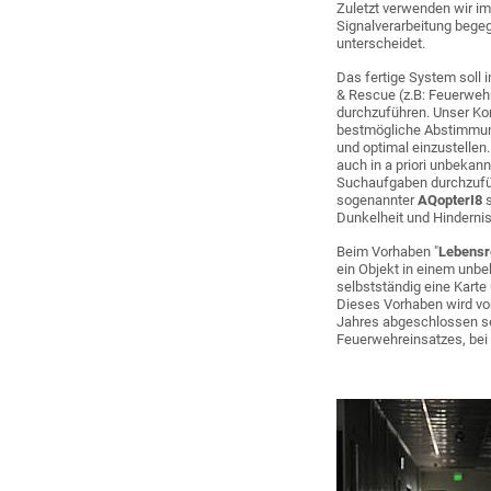
Zuletzt verwenden wir im
Signalverarbeitung bege
unterscheidet.
Das fertige System soll
& Rescue (z.B: Feuerweh
durchzuführen. Unser Kon
bestmögliche Abstimmun
und optimal einzustellen
auch in a priori unbekan
Suchaufgaben durchzufüh
sogenannter
AQopterI8
Dunkelheit und Hinderniss
Beim Vorhaben "
Lebensre
ein Objekt in einem unb
selbstständig eine Karte 
Dieses Vorhaben wird vom
Jahres abgeschlossen se
Feuerwehreinsatzes, bei