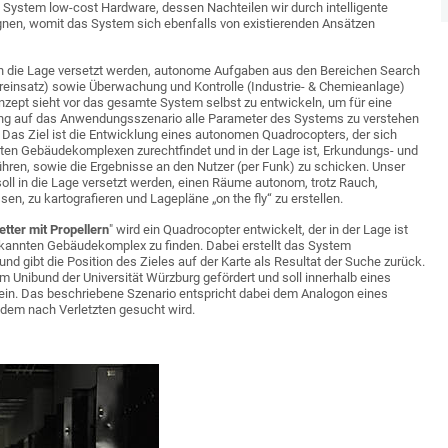
 System low-cost Hardware, dessen Nachteilen wir durch intelligente
gnen, womit das System sich ebenfalls von existierenden Ansätzen
 in die Lage versetzt werden, autonome Aufgaben aus den Bereichen Search
reinsatz) sowie Überwachung und Kontrolle (Industrie- & Chemieanlage)
zept sieht vor das gesamte System selbst zu entwickeln, um für eine
g auf das Anwendungsszenario alle Parameter des Systems zu verstehen
. Das Ziel ist die Entwicklung eines autonomen Quadrocopters, der sich
nten Gebäudekomplexen zurechtfindet und in der Lage ist, Erkundungs- und
ren, sowie die Ergebnisse an den Nutzer (per Funk) zu schicken. Unser
soll in die Lage versetzt werden, einen Räume autonom, trotz Rauch,
en, zu kartografieren und Lagepläne „on the fly“ zu erstellen.
tter mit Propellern
" wird ein Quadrocopter entwickelt, der in der Lage ist
ekannten Gebäudekomplex zu finden. Dabei erstellt das System
und gibt die Position des Zieles auf der Karte als Resultat der Suche zurück.
 Unibund der Universität Würzburg gefördert und soll innerhalb eines
in. Das beschriebene Szenario entspricht dabei dem Analogon eines
 dem nach Verletzten gesucht wird.