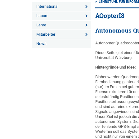
LEHRSTUHL FÜR INFORMA
International
AQopterI8
Labore
Lehre
Autonomous Qua
Mitarbeiter
Autonomer Quadrocopter
News
Diese Seite gibt einen Ü
Universität Würzburg.
Hintergründe und Idee:
Bisher werden Quadrocopt
Fernbedienung gesteuer
(nur) im Freien bei gut
Ebenso existieren für d
selbstständig Positione
Positionserfassungssys
und sind auf eine exter
Signale angewiesen sind
Unser Ziel ist jedoch d
autonomem System. Diese
der fehlende GPS-Empfang
Weiterhin soll das Syst
und nicht nur von einem