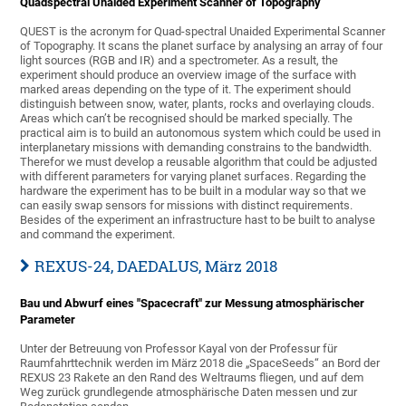
Quadspectral Unaided Experiment Scanner of Topography
QUEST is the acronym for Quad-spectral Unaided Experimental Scanner
of Topography. It scans the planet surface by analysing an array of four
light sources (RGB and IR) and a spectrometer. As a result, the
experiment should produce an overview image of the surface with
marked areas depending on the type of it. The experiment should
distinguish between snow, water, plants, rocks and overlaying clouds.
Areas which can’t be recognised should be marked specially. The
practical aim is to build an autonomous system which could be used in
interplanetary missions with demanding constrains to the bandwidth.
Therefor we must develop a reusable algorithm that could be adjusted
with different parameters for varying planet surfaces. Regarding the
hardware the experiment has to be built in a modular way so that we
can easily swap sensors for missions with distinct requirements.
Besides of the experiment an infrastructure hast to be built to analyse
and command the experiment.
REXUS-24, DAEDALUS, März 2018
Bau und Abwurf eines "Spacecraft" zur Messung atmosphärischer
Parameter
Unter der Betreuung von Professor Kayal von der Professur für
Raumfahrttechnik werden im März 2018 die „SpaceSeeds“ an Bord der
REXUS 23 Rakete an den Rand des Weltraums fliegen, und auf dem
Weg zurück grundlegende atmosphärische Daten messen und zur