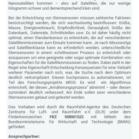
Nanosatelliten kommen – also auf Satelliten, die nur wenige
Kilogramm schwer und dementsprechend klein sind.
Bei der Entwicklung von Sternsensoren müssen zahlreiche Faktoren
berücksichtigt werden, die sich wechselseitig beeinflussen: Größe,
Masse, Energieverbrauch, Empfindlichkeit, Genauigkeit, Größe der
Datenbank, Datenrate, Schnittstellen usw. Es ist daher häufig nicht
optimal, einen Standardsensor zu entwickeln, der auf verschiedenen
Satellitenmissionen zum Einsatz kommen kann. Je nach Missionstyp
und Satellitenklasse kann es erforderlich werden, unterschiedliche
Sternsensoren in einem schrittweisen Prozess zu entwickelt oder
anzupassen um eine geeignete oder sogar optimale Kombination von
Eigenschaften für die Satellitenmissionen zu finden. Dabei zieht in der
Regel eine Eigenschaft-Entscheidung Konsequenzen für eine Vielzahl
weiterer Parameter nach sich, was die Suche nach dem Optimum
deutlich verkompliziert. Diesen Suchprozess zu automatisieren, ist
Teil des Forschungsprojekts AROS. Es wird ein Algorithmus
entwickelt, der diesen „Annäherungsprozess“ abnimmt – oder diesen
zumindest deutlich verbessert. Am Ende sollen zwei verschiedene
Sternsensoren gebaut und getestet werden.
Das Vorhaben wird durch die Raumfahrt-Agentur des Deutschen
Zentrums für Luft- und Raumfahrt e.V. (DLR) unter dem
Förderkennzeichen
FKZ 50RM1522
mit Mitteln des
Bundesministeriums für Wirtschaft und Technologie (BMWi)
gefördert.
Ansprechpartner: