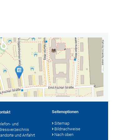
Seitenoptionen
ontakt
Sitemap
elefon- und
Bildnachweise
dressverzeichnis
Nach oben
tandorte und Anfahrt