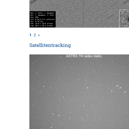
1
2
»
Satellitentracking