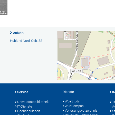
Anfahrt
Hubland Nord, Geb. 32
Dienste
Service
K
WueStudy
Universitätsbibliothek
T
WueCampus
IT-Dienste
A
Vorlesungsverzeichnis
Hochschulsport
S