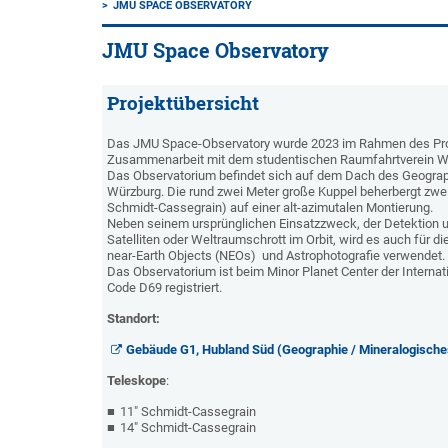
JMU SPACE OBSERVATORY
JMU Space Observatory
Projektübersicht
Das JMU Space-Observatory wurde 2023 im Rahmen des Proje
Zusammenarbeit mit dem studentischen Raumfahrtverein 
Das Observatorium befindet sich auf dem Dach des Geograp
Würzburg. Die rund zwei Meter große Kuppel beherbergt zwei
Schmidt-Cassegrain) auf einer alt-azimutalen Montierung.
Neben seinem ursprünglichen Einsatzzweck, der Detektion
Satelliten oder Weltraumschrott im Orbit, wird es auch für 
near-Earth Objects (NEOs) und Astrophotografie verwendet.
Das Observatorium ist beim Minor Planet Center der Internat
Code D69 registriert.
Standort:
Gebäude G1, Hubland Süd (Geographie / Mineralogisc
Teleskope
:
11" Schmidt-Cassegrain
14" Schmidt-Cassegrain