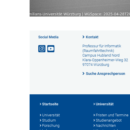
Social Media
Kontakt
Professur für Informatik
(Raumfahrttechnik)
Campus Hubland Nord
Klara-Oppenheimer-Weg 32
97074 Würzburg
Suche Ansprechperson
Startseite
Universität
Universität
Fristen und Termine
Studium
Studienangebot
Forschung
Nachrichten