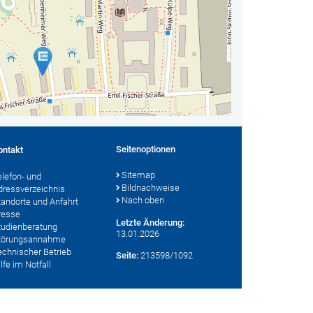
Seitenoptionen
ontakt
Sitemap
elefon- und
Bildnachweise
dressverzeichnis
Nach oben
tandorte und Anfahrt
resse
Letzte Änderung:
tudienberatung
13.01.2026
törungsannahme
echnischer Betrieb
Seite:
213598/1092
lfe im Notfall