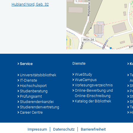
Hubland Nord, Geb. 32
Dienste
Service
K
WueStudy
Universitätsbibliothek
T
WueCampus
IT-Dienste
A
Vorlesungsverzeichnis
Hochschulsport
S
Online-Bewerbung und
Studienberatung
P
Online-Einschreibung
Prüfungsamt
S
Katalog der Bibliothek
Studierendenkanzlei
S
Studierendenvertretung
T
Career Centre
Hi
Impressum
Datenschutz
Barrierefreiheit