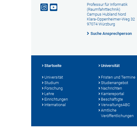
Professur für Informatik
(Raumfahrttechnik)
Campus Hubland Nord
Klara-Oppenheimer-Weg 32
97074 Würzburg
Suche Ansprechperson
Startseite
Universität
Universität
Fristen und Termine
Studium
Studienangebot
Forschung
Nachrichten
Lehre
Karriereportal
Einrichtungen
Beschäftigte
International
VerwaltungsABC
Amtliche
Veröffentlichungen