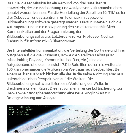
Das Ziel dieser Mission ist ein Verbund von drei Satelliten zu
entwickeln, der zur Beobachtung und Analyse von Vulkanausbrüchen
genutzt werden können. Für die Herstellung der Satelliten für TIM sollen
drei Cubesats für das Zentrum für Telematix mit spezieller
Bildbearbeitungssoftware gefertigt werden. Hierfür unterteilt sich die
Auftragsstellung in die Konzipierung des Satelliten einschließlich
Kommunikation und der Programmierung der
Bildbearbeitungssoftware. Letzteres wird von Professor Nüchter
(Lehrstuhl für Informatik 8) übernommen.
Die Intersatellitenkommunikation, die Verteilung der Software und ihrer
Aufgaben auf die drei Cubesats, sowie die Satelliten selbst (also
Infrastruktur, Payload, Kommunikation, Bus, etc.) sind die
Aufgabenbereiche des Lehrstuhl 7.Die Satelliten sollen nie weiter als
100 km voneinander die Wolken vom Weltraum aus beobachten. Bei
einem Vulkanausbruch blicken alle drei in die selbe Richtung aber aus
unterschiedlichen Perspektiven auf die Wolken. Die
Bildbearbeitungssoftware liefert eine Verteilung der Wolke im
dreidimensionalen Raum. Dies ist vor allem für die Luftsicherung, zur
Geo- sowie Atmosphärenforschung eine neue Möglichkeit zur
Datengewinnung und Analyse.