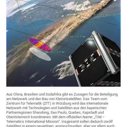
Aus China, Brasilien und Südafrika gibt es Zusagen für die Beteiligung
am Netzwerk und den Bau von Kleinstsatelliten. Das Team vom
Zentrum für Telematik (ZfT) in Würzburg wird das internationale
Netzwerk mit Technologien und Satelliten aus den bayerischen
Partnerregionen Shandong, Sao Paulo, Quebec, Kapstadt und
Oberösterreich koordinieren. Mit dem offiziellen Name: „TIM –
Telematics International Mission“. Insgesamt sollen dadurch zwölf
Satelliten in einem neuartigen, anspruchsvollen, aber vor allem auch