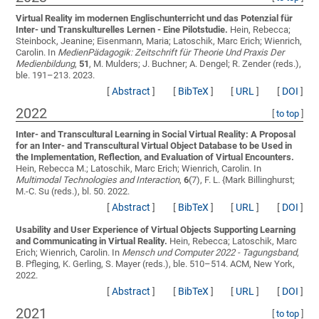
Virtual Reality im modernen Englischunterricht und das Potenzial für
Inter- und Transkulturelles Lernen - Eine Pilotstudie.
Hein, Rebecca;
Steinbock, Jeanine; Eisenmann, Maria; Latoschik, Marc Erich; Wienrich,
Carolin
. In
MedienPädagogik: Zeitschrift für Theorie Und Praxis Der
Medienbildung
,
51
, M. Mulders; J. Buchner; A. Dengel; R. Zender (reds.),
ble. 191–213. 2023.
[
Abstract
]
[
BibTeX
]
[
URL
]
[
DOI
]
2022
[
to top
]
Inter- and Transcultural Learning in Social Virtual Reality: A Proposal
for an Inter- and Transcultural Virtual Object Database to be Used in
the Implementation, Reflection, and Evaluation of Virtual Encounters.
Hein, Rebecca M.; Latoschik, Marc Erich; Wienrich, Carolin
. In
Multimodal Technologies and Interaction
,
6
(7), F. L. {Mark Billinghurst;
M.-C. Su (reds.), bl. 50. 2022.
[
Abstract
]
[
BibTeX
]
[
URL
]
[
DOI
]
Usability and User Experience of Virtual Objects Supporting Learning
and Communicating in Virtual Reality.
Hein, Rebecca; Latoschik, Marc
Erich; Wienrich, Carolin
. In
Mensch und Computer 2022 - Tagungsband
,
B. Pfleging, K. Gerling, S. Mayer (reds.), ble. 510–514. ACM, New York,
2022.
[
Abstract
]
[
BibTeX
]
[
URL
]
[
DOI
]
2021
[
to top
]