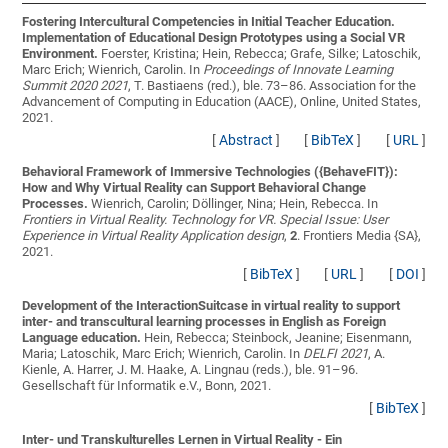
Fostering Intercultural Competencies in Initial Teacher Education.
Implementation of Educational Design Prototypes using a Social VR
Environment.
Foerster, Kristina; Hein, Rebecca; Grafe, Silke; Latoschik,
Marc Erich; Wienrich, Carolin
. In
Proceedings of Innovate Learning
Summit 2020 2021
, T. Bastiaens (red.), ble. 73–86. Association for the
Advancement of Computing in Education (AACE), Online, United States,
2021.
[
Abstract
]
[
BibTeX
]
[
URL
]
Behavioral Framework of Immersive Technologies ({BehaveFIT}):
How and Why Virtual Reality can Support Behavioral Change
Processes.
Wienrich, Carolin; Döllinger, Nina; Hein, Rebecca
. In
Frontiers in Virtual Reality. Technology for VR. Special Issue: User
Experience in Virtual Reality Application design
,
2
. Frontiers Media {SA},
2021.
[
BibTeX
]
[
URL
]
[
DOI
]
Development of the InteractionSuitcase in virtual reality to support
inter- and transcultural learning processes in English as Foreign
Language education.
Hein, Rebecca; Steinbock, Jeanine; Eisenmann,
Maria; Latoschik, Marc Erich; Wienrich, Carolin
. In
DELFI 2021
, A.
Kienle, A. Harrer, J. M. Haake, A. Lingnau (reds.), ble. 91–96.
Gesellschaft für Informatik e.V., Bonn, 2021.
[
BibTeX
]
Inter- und Transkulturelles Lernen in Virtual Reality - Ein