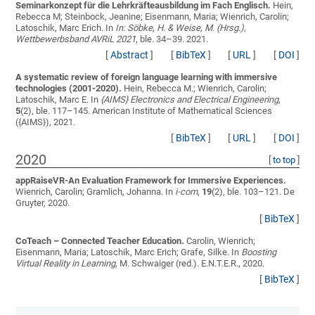
Seminarkonzept für die Lehrkräfteausbildung im Fach Englisch.
Hein,
Rebecca M; Steinbock, Jeanine; Eisenmann, Maria; Wienrich, Carolin;
Latoschik, Marc Erich
. In
In: Söbke, H. & Weise, M. (Hrsg.),
Wettbewerbsband AVRiL 2021
, ble. 34–39. 2021.
[
Abstract
]
[
BibTeX
]
[
URL
]
[
DOI
]
A systematic review of foreign language learning with immersive
technologies (2001-2020).
Hein, Rebecca M.; Wienrich, Carolin;
Latoschik, Marc E.
In
{AIMS} Electronics and Electrical Engineering
,
5
(2), ble. 117–145. American Institute of Mathematical Sciences
({AIMS}), 2021.
[
BibTeX
]
[
URL
]
[
DOI
]
2020
[
to top
]
appRaiseVR-An Evaluation Framework for Immersive Experiences.
Wienrich, Carolin; Gramlich, Johanna
. In
i-com
,
19
(2), ble. 103–121. De
Gruyter, 2020.
[
BibTeX
]
CoTeach – Connected Teacher Education.
Carolin, Wienrich;
Eisenmann, Maria; Latoschik, Marc Erich; Grafe, Silke
. In
Boosting
Virtual Reality in Learning
, M. Schwaiger (red.). E.N.T.E.R., 2020.
[
BibTeX
]