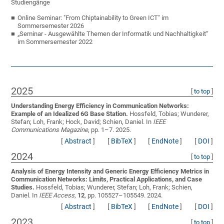
Studiengänge
Online Seminar: "From Chiptainability to Green ICT" im
Sommersemester 2026
„Seminar - Ausgewählte Themen der Informatik und Nachhaltigkeit“
im Sommersemester 2022
2025
[
to top
]
Understanding Energy Efficiency in Communication Networks:
Example of an Idealized 6G Base Station.
Hossfeld, Tobias; Wunderer,
Stefan; Loh, Frank; Hock, David; Schien, Daniel
. In
IEEE
Communications Magazine
, pp. 1–7. 2025.
[
Abstract
]
[
BibTeX
]
[
EndNote
]
[
DOI
]
2024
[
to top
]
Analysis of Energy Intensity and Generic Energy Efficiency Metrics in
Communication Networks: Limits, Practical Applications, and Case
Studies.
Hossfeld, Tobias; Wunderer, Stefan; Loh, Frank; Schien,
Daniel
. In
IEEE Access
,
12
, pp. 105527–105549. 2024.
[
Abstract
]
[
BibTeX
]
[
EndNote
]
[
DOI
]
2023
[
to top
]