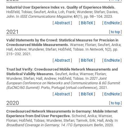
Industrial User Experience Index vs. Quality of Experience Models.
Hoßfeld, Tobias; Seufert, Anika; Loh, Frank; Wunderer, Stefan; Davies,
John
. In
IEEE Communications Magazine
,
61
(1), pp. 98–104. 2023.
[
Abstract
]
[
BibTeX
]
[
EndNote
]
2021
[
to top
]
Valid Statements by the Crowd: Statistical Measures for Precision in
Crowdsourced Mobile Measurements.
Wamser, Florian; Seufert, Anika;
Hall, Andrew; Wunderer, Stefan; Hoßfeld, Tobias
. In
Network
,
1
(2), pp.
215–232. 2021.
[
Abstract
]
[
BibTeX
]
[
EndNote
]
Trust but Verify: Crowdsourced Mobile Network Measurements and
Statistical Validity Measures.
Seufert, Anika; Wamser, Florian;
Wunderer, Stefan; Hall, Andrew; Hoßfeld, Tobias
. In
2021 Joint
European Conference on Networks and Communications & 6G Summit
(EuCNC/6G Summit)
. Porto, Portugal (virtual conference), 2021.
[
Abstract
]
[
BibTeX
]
[
EndNote
]
2020
[
to top
]
Crowdsourced Network Measurements in Germany: Mobile Internet
Experience from End User Perspective.
Schwind, Anika; Wamser,
Florian; Hoßfeld, Tobias; Wunderer, Stefan; Tarnvik, Erik; Hall, Andy
. In
Broadband Coverage in Germany; 14. ITG Symposium
. Berlin, 2020.