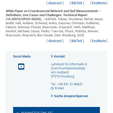
[
Abstract
]
[
BibTeX
]
[
EndNote
]
White Paper on Crowdsourced Network and QoE Measurements –
Definitions, Use Cases and Challenges
. Technical Report
(10.25972/OPUS-20232),
.
Hoßfeld, Tobias; Wunderer, Stefan; Beyer,
André; Hall, Andrew; Schwind, Anika; Gassner, Christian; Guillemin,
Fabrice; Wamser, Florian; Wascinski, Krzysztof; Hirth, Matthias;
Seufert, Michael; Casas, Pedro; Tran-Gia, Phuoc; Robitza, Werner;
Wascinski, Wojciech; Ben Houidi, Zied
. Würzburg, 2020.
[
Abstract
]
[
BibTeX
]
[
EndNote
]
Social Media
Kontakt
Lehrstuhl für Informatik III
(Kommunikationsnetze)
Am Hubland
97074 Würzburg
Tel.: +49 931 31-86631
E-Mail
Suche Ansprechperson
Hubland Süd, Geb. M2