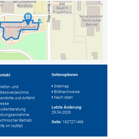
Seitenoptionen
ontakt
Sitemap
elefon- und
Bildnachweise
dressverzeichnis
Nach oben
tandorte und Anfahrt
resse
Letzte Änderung:
tudienberatung
29.04.2026
törungsannahme
echnischer Betrieb
Seite:
162727/466
lfe im Notfall