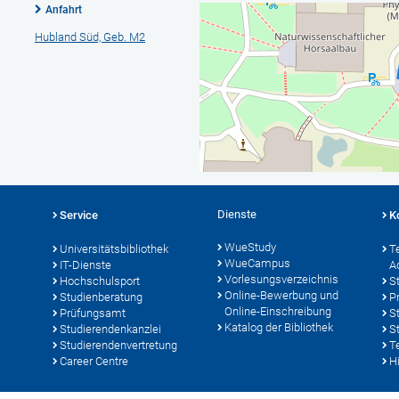
Anfahrt
Hubland Süd, Geb. M2
Dienste
Service
K
WueStudy
Universitätsbibliothek
T
WueCampus
IT-Dienste
A
Vorlesungsverzeichnis
Hochschulsport
S
Online-Bewerbung und
Studienberatung
P
Online-Einschreibung
Prüfungsamt
S
Katalog der Bibliothek
Studierendenkanzlei
S
Studierendenvertretung
T
Career Centre
Hi