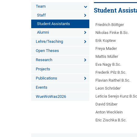
Team
Student Assist
Staff
Student Assistants
Friedrich Böttger
Alumni
Nikolas Finke B.Sc.
Erik Koptew
Lehre/Teaching
Freya Mader
Open Theses
Mattis Müller
Research
Eva Nagy B.Sc.
Projects
Frederik Pilz B.Sc.
Publications
Flavian Raithel B.Sc.
Events
Leon Schröder
Leticia Serejo Kunz B.Sc
WueWoWas2026
David Stüber
Anton Wecklein
Eric Zischka B.Sc.