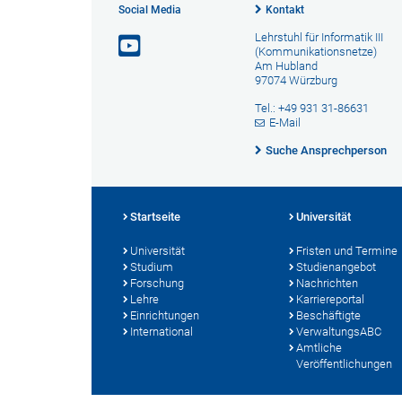
Social Media
Kontakt
Lehrstuhl für Informatik III
(Kommunikationsnetze)
Am Hubland
97074 Würzburg
Tel.: +49 931 31-86631
E-Mail
Suche Ansprechperson
Startseite
Universität
Universität
Fristen und Termine
Studium
Studienangebot
Forschung
Nachrichten
Lehre
Karriereportal
Einrichtungen
Beschäftigte
International
VerwaltungsABC
Amtliche
Veröffentlichungen