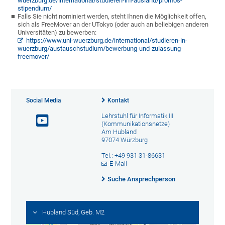
wuerzburg.de/international/studieren-im-ausland/promos-
stipendium/
Falls Sie nicht nominiert werden, steht Ihnen die Möglichkeit offen,
sich als FreeMover an der UTokyo (oder auch an beliebigen anderen
Universitäten) zu bewerben:
https://www.uni-wuerzburg.de/international/studieren-in-
wuerzburg/austauschstudium/bewerbung-und-zulassung-
freemover/
Social Media
Kontakt
Lehrstuhl für Informatik III
(Kommunikationsnetze)
Am Hubland
97074 Würzburg
Tel.: +49 931 31-86631
E-Mail
Suche Ansprechperson
Hubland Süd, Geb. M2