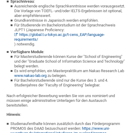
Sprachniveau
:
Ausreichende englische Sprachkenntnisse werden vorausgesetzt.
Die Vorlage von TOEFL- und/oder IELTS-Ergebnissen ist optional,
aber empfehlenswert.
Grundkenntnisse in Japanisch werden empfohlen.
Für Studierende im Bachelorstudium ist der Sprachnachweis
JLPT1 (Japanese Proficiency:
https://global.t.u-tokyo.ac.jp/t-cens_EAP/language-
requirements/
) notwendig.
Verfügbare Module
:
Für Masterstudierende können Kurse der "School of Engineering"
und der "Graduate School of Information Science and Technology"
belegt werden.
Es wird empfohlen, ein Masterpraktikum am Nakao Research Lab
www.nakao-lab.org
zu belegen.
Für Bachelorstudierende sind nur die Kurse des 3. und 4.
Studienjahres der "Faculty of Engineering" belegbar.
Nach erfolgreicher Bewerbung werden Sie von uns nominiert und
müssen einige administrative Unterlagen für den Austausch
bereitstellen.
Hinweis
:
Studienaufenthalte können zusätzlich durch das Förderprogramm
PROMOS des DAAD bezuschusst werden:
https://www.uni-