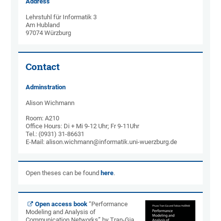
Address
Lehrstuhl für Informatik 3
Am Hubland
97074 Würzburg
Contact
Adminstration
Alison Wichmann
Room: A210
Office Hours: Di + Mi 9-12 Uhr; Fr 9-11Uhr
Tel.: (0931) 31-86631
E-Mail: alison.wichmann@informatik.uni-wuerzburg.de
Open theses can be found
here
.
Open access book
“Performance
Modeling and Analysis of
Communication Networks” by Tran-Gia,