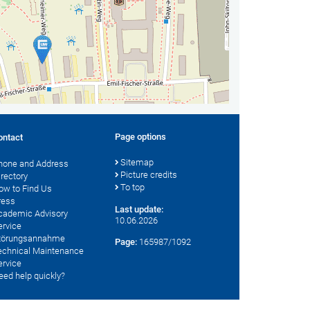
Page options
ontact
Sitemap
hone and Address
Picture credits
irectory
To top
ow to Find Us
ress
Last update:
cademic Advisory
10.06.2026
ervice
törungsannahme
Page:
165987/1092
echnical Maintenance
ervice
eed help quickly?