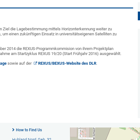
 Ziel die Lagebestimmung mittels Horizonterkennung weiter zu
 um einen zukünftigen Einsatz in universitätseigenen Satelliten zu
mber 2014 die REXUS-Programmkommision von ihrem Projektplan
lnahme am Startzyklus REXUS 19/20 (Start Frühjahr 2016) ausgewählt.
age
sowie auf der
REXUS/BEXUS-Website des DLR
.
How to Find Us
Hubland Nord, Geb. 32