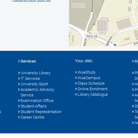
Your JMU
Services
C
WueStudy
University Library
P
WueCampus
s
IT Services
D
Class Schedule
University Sport
H
Online Enrolment
Academic Advisory
P
Library Catalogue
Service
A
Examination Office
S
Student Affairs
S
s
Student Representation
T
Career Centre
S
N