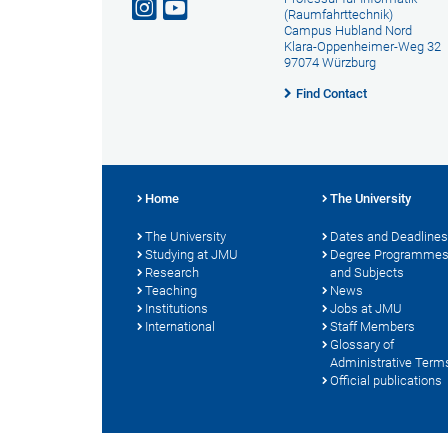
(Raumfahrttechnik)
Campus Hubland Nord
Klara-Oppenheimer-Weg 32
97074 Würzburg
Find Contact
Home
The University
The University
Dates and Deadlines
Studying at JMU
Degree Programme
Research
and Subjects
Teaching
News
Institutions
Jobs at JMU
International
Staff Members
Glossary of
Administrative Term
Official publications