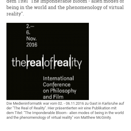
dem Titel "The Imponderable Bloom - alien modes of
being in the world and the phenomenology of virtual
reality".
Die Medieninformatik war vom 02. - 06.11.2016 zu Gast in Karlsruhe auf
der "The Real of Reality". Hier präsentierten wir eine Publikation mit
dem Titel: "The Imponderable Bloom - alien modes of being in the world
and the phenomenology of virtual reality" von Matthew McGinity.