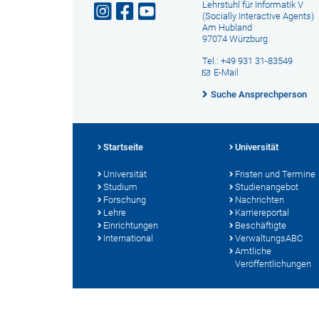
Lehrstuhl für Informatik V
(Socially Interactive Agents)
Am Hubland
97074 Würzburg
Tel.: +49 931 31-83549
E-Mail
Suche Ansprechperson
Startseite
Universität
Universität
Fristen und Termine
Studium
Studienangebot
Forschung
Nachrichten
Lehre
Karriereportal
Einrichtungen
Beschäftigte
International
VerwaltungsABC
Amtliche
Veröffentlichungen