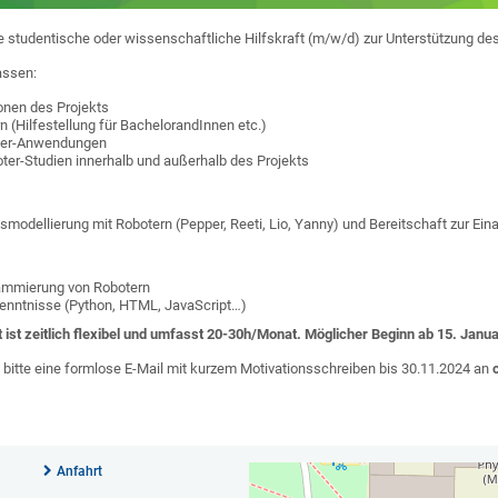
e studentische oder wissenschaftliche Hilfskraft (m/w/d) zur Unterstützung de
assen:
onen des Projekts
 (Hilfestellung für BachelorandInnen etc.)
oter-Anwendungen
ter-Studien innerhalb und außerhalb des Projekts
smodellierung mit Robotern (Pepper, Reeti, Lio, Yanny) und Bereitschaft zur Ein
rammierung von Robotern
enntnisse (Python, HTML, JavaScript…)
 ist zeitlich flexibel und umfasst 20-30h/Monat. Möglicher Beginn ab 15. Janu
 bitte eine formlose E-Mail mit kurzem Motivationsschreiben bis 30.11.2024 an
Anfahrt