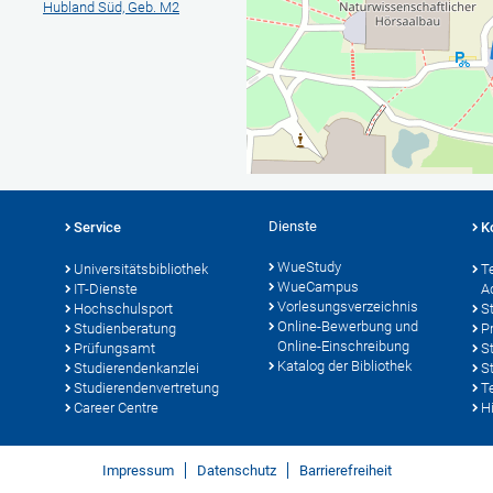
Hubland Süd, Geb. M2
Dienste
Service
K
WueStudy
Universitätsbibliothek
T
WueCampus
IT-Dienste
A
Vorlesungsverzeichnis
Hochschulsport
S
Online-Bewerbung und
Studienberatung
P
Online-Einschreibung
Prüfungsamt
S
Katalog der Bibliothek
Studierendenkanzlei
S
Studierendenvertretung
T
Career Centre
Hi
Impressum
Datenschutz
Barrierefreiheit