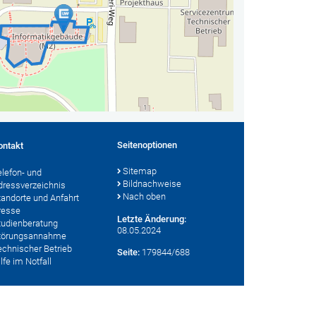
Seitenoptionen
ontakt
Sitemap
elefon- und
Bildnachweise
dressverzeichnis
Nach oben
tandorte und Anfahrt
resse
Letzte Änderung:
tudienberatung
08.05.2024
törungsannahme
echnischer Betrieb
Seite:
179844/688
lfe im Notfall