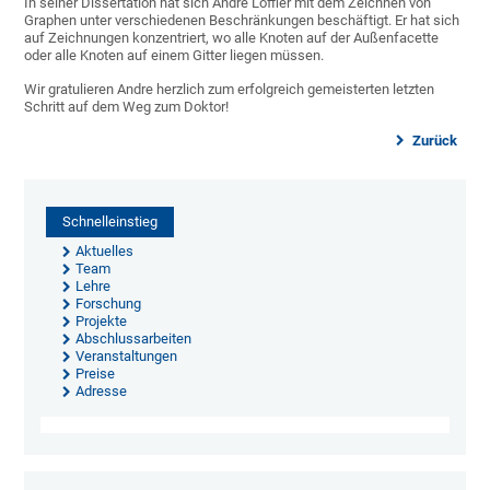
In seiner Dissertation hat sich Andre Löffler mit dem Zeichnen von
Graphen unter verschiedenen Beschränkungen beschäftigt. Er hat sich
auf Zeichnungen konzentriert, wo alle Knoten auf der Außenfacette
oder alle Knoten auf einem Gitter liegen müssen.
Wir gratulieren Andre herzlich zum erfolgreich gemeisterten letzten
Schritt auf dem Weg zum Doktor!
Zurück
Schnelleinstieg
Aktuelles
Team
Lehre
Forschung
Projekte
Abschlussarbeiten
Veranstaltungen
Preise
Adresse