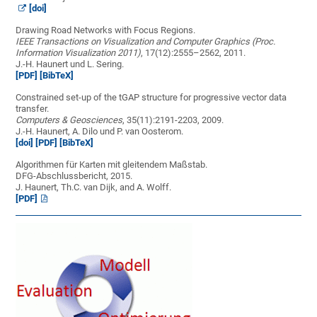
[doi]
Drawing Road Networks with Focus Regions.
IEEE Transactions on Visualization and Computer Graphics (Proc.
Information Visualization 2011)
, 17(12):2555–2562, 2011.
J.-H. Haunert und L. Sering.
[PDF]
[BibTeX]
Constrained set-up of the tGAP structure for progressive vector data
transfer.
Computers & Geosciences
, 35(11):2191-2203, 2009.
J.-H. Haunert, A. Dilo und P. van Oosterom.
[doi]
[PDF]
[BibTeX]
Algorithmen für Karten mit gleitendem Maßstab.
DFG-Abschlussbericht, 2015.
J. Haunert, Th.C. van Dijk, and A. Wolff.
[PDF]