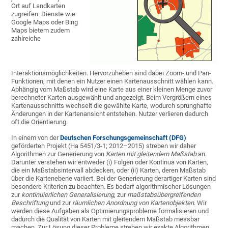
Ort auf Landkarten
zugreifen. Dienste wie
Google Maps oder Bing
Maps bietem zudem
zahlreiche
Interaktionsmöglichkeiten. Hervorzuheben sind dabei Zoom- und Pan-
Funktionen, mit denen ein Nutzer einen Kartenausschnitt wählen kann.
Abhängig vom Maßstab wird eine Karte aus einer kleinen Menge zuvor
berechneter Karten ausgewählt und angezeigt. Beim Vergrößern eines
Kartenausschnitts wechselt die gewählte Karte, wodurch sprunghafte
Änderungen in der Kartenansicht entstehen. Nutzer verlieren dadurch
oft die Orientierung.
In einem von der
Deutschen Forschungsgemeinschaft (DFG)
geförderten Projekt (Ha 5451/3-1; 2012–2015) streben wir daher
Algorithmen zur Generierung von
Karten mit gleitendem Maßstab
an.
Darunter verstehen wir entweder (i) Folgen oder Kontinua von Karten,
die ein Maßstabsintervall abdecken, oder (ii) Karten, deren Maßstab
über die Kartenebene variiert. Bei der Generierung derartiger Karten sind
besondere Kriterien zu beachten. Es bedarf algorithmischer Lösungen
zur
kontinuierlichen Generalisierung
, zur
maßstabsübergreifenden
Beschriftung
und zur
räumlichen Anordnung von Kartenobjekten
. Wir
werden diese Aufgaben als Optimierungsprobleme formalisieren und
dadurch die Qualität von Karten mit gleitendem Maßstab messbar
machen. Zur Lösung dieser Probleme streben wir exakte Algorithmen