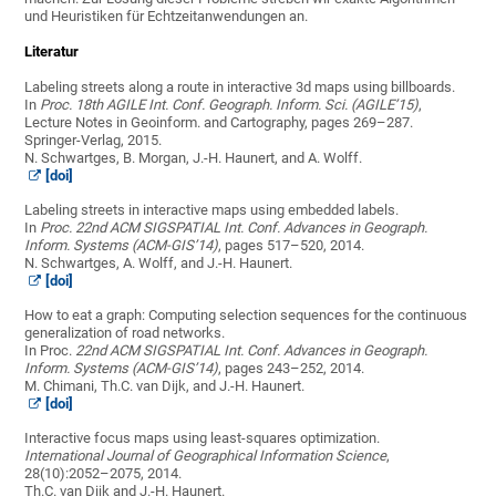
und Heuristiken für Echtzeitanwendungen an.
Literatur
Labeling streets along a route in interactive 3d maps using billboards.
In
Proc. 18th AGILE Int. Conf. Geograph. Inform. Sci. (AGILE’15)
,
Lecture Notes in Geoinform. and Cartography, pages 269–287.
Springer-Verlag, 2015.
N. Schwartges, B. Morgan, J.-H. Haunert, and A. Wolff.
[doi]
Labeling streets in interactive maps using embedded labels.
In
Proc. 22nd ACM SIGSPATIAL Int. Conf. Advances in Geograph.
Inform. Systems (ACM-GIS’14)
, pages 517–520, 2014.
N. Schwartges, A. Wolff, and J.-H. Haunert.
[doi]
How to eat a graph: Computing selection sequences for the continuous
generalization of road networks.
In Proc.
22nd ACM SIGSPATIAL Int. Conf. Advances in Geograph.
Inform. Systems (ACM-GIS’14)
, pages 243–252, 2014.
M. Chimani, Th.C. van Dijk, and J.-H. Haunert.
[doi]
Interactive focus maps using least-squares optimization.
International Journal of Geographical Information Science
,
28(10):2052–2075, 2014.
Th.C. van Dijk and J.-H. Haunert.