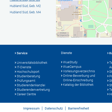
Hubland Süd, Geb. M2
Hubland Süd, Geb. M4
Dienste
Service
K
WueStudy
Universitätsbibliothek
T
WueCampus
IT-Dienste
A
Vorlesungsverzeichnis
Hochschulsport
S
Online-Bewerbung und
Studienberatung
P
Online-Einschreibung
Prüfungsamt
S
Katalog der Bibliothek
Studierendenkanzlei
S
Studierendenvertretung
T
Career Centre
Hi
Impressum
Datenschutz
Barrierefreiheit