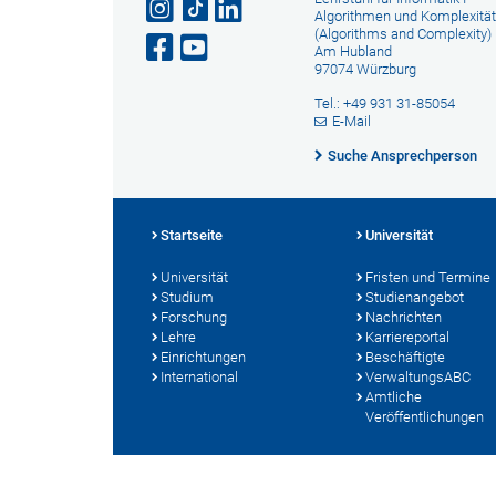
Algorithmen und Komplexität
(Algorithms and Complexity)
Am Hubland
97074 Würzburg
Tel.: +49 931 31-85054
E-Mail
Suche Ansprechperson
Startseite
Universität
Universität
Fristen und Termine
Studium
Studienangebot
Forschung
Nachrichten
Lehre
Karriereportal
Einrichtungen
Beschäftigte
International
VerwaltungsABC
Amtliche
Veröffentlichungen