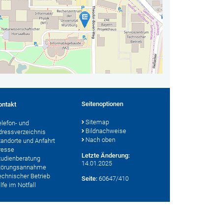
Seitenoptionen
ontakt
Sitemap
elefon- und
Bildnachweise
dressverzeichnis
Nach oben
tandorte und Anfahrt
resse
Letzte Änderung:
tudienberatung
14.01.2025
törungsannahme
echnischer Betrieb
Seite:
60647/410
lfe im Notfall