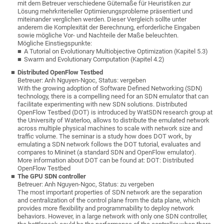
mit dem Betreuer verschiedene Gütemaße für Heuristiken zur
Lösung mehrkriterieller Optimierungsprobleme präsentiert und
miteinander verglichen werden. Dieser Vergleich sollte unter
anderem die Komplexität der Berechnung, erforderliche Eingaben
sowie mögliche Vor- und Nachteile der Maße beleuchten.
Mögliche Einstiegspunkte:
A Tutorial on Evolutionary Multiobjective Optimization (Kapitel 5.3)
Swarm and Evolutionary Computation (Kapitel 4.2)
Distributed OpenFlow Testbed
Betreuer: Anh Nguyen-Ngoc, Status: vergeben
With the growing adoption of Software Defined Networking (SDN)
technology, there is a compelling need for an SDN emulator that can
facilitate experimenting with new SDN solutions. Distributed
OpenFlow Testbed (DOT) is introduced by WatSDN research group at
the University of Waterloo, allows to distribute the emulated network
across multiple physical machines to scale with network size and
traffic volume. The seminar is a study how does DOT work, by
emulating a SDN network follows the DOT tutorial, evaluates and
compares to Mininet (a standard SDN and OpenFlow emulator).
More information about DOT can be found at: DOT: Distributed
OpenFlow Testbed
The GPU SDN controller
Betreuer: Anh Nguyen-Ngoc, Status: zu vergeben
The most important properties of SDN network are the separation
and centralization of the control plane from the data plane, which
provides more flexibility and programmability to deploy network
behaviors. However, in a large network with only one SDN controller,