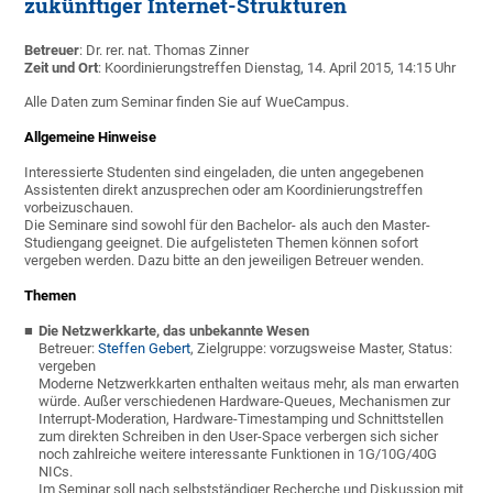
zukünftiger Internet-Strukturen
Betreuer
: Dr. rer. nat. Thomas Zinner
Zeit und Ort
: Koordinierungstreffen Dienstag, 14. April 2015, 14:15 Uhr
Alle Daten zum Seminar finden Sie auf WueCampus.
Allgemeine Hinweise
Interessierte Studenten sind eingeladen, die unten angegebenen
Assistenten direkt anzusprechen oder am Koordinierungstreffen
vorbeizuschauen.
Die Seminare sind sowohl für den Bachelor- als auch den Master-
Studiengang geeignet. Die aufgelisteten Themen können sofort
vergeben werden. Dazu bitte an den jeweiligen Betreuer wenden.
Themen
Die Netzwerkkarte, das unbekannte Wesen
Betreuer:
Steffen Gebert
, Zielgruppe: vorzugsweise Master, Status:
vergeben
Moderne Netzwerkkarten enthalten weitaus mehr, als man erwarten
würde. Außer verschiedenen Hardware-Queues, Mechanismen zur
Interrupt-Moderation, Hardware-Timestamping und Schnittstellen
zum direkten Schreiben in den User-Space verbergen sich sicher
noch zahlreiche weitere interessante Funktionen in 1G/10G/40G
NICs.
Im Seminar soll nach selbstständiger Recherche und Diskussion mit