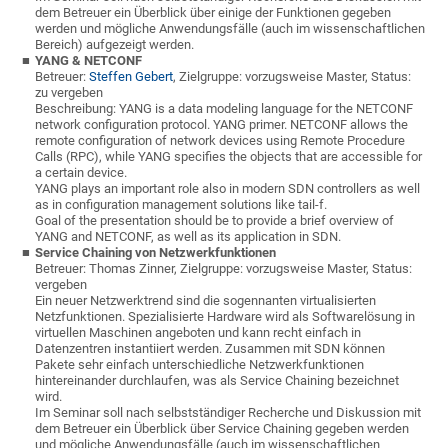
dem Betreuer ein Überblick über einige der Funktionen gegeben
werden und mögliche Anwendungsfälle (auch im wissenschaftlichen
Bereich) aufgezeigt werden.
YANG & NETCONF
Betreuer:
Steffen Gebert
, Zielgruppe: vorzugsweise Master, Status:
zu vergeben
Beschreibung: YANG is a data modeling language for the NETCONF
network configuration protocol. YANG primer. NETCONF allows the
remote configuration of network devices using Remote Procedure
Calls (RPC), while YANG specifies the objects that are accessible for
a certain device.
YANG plays an important role also in modern SDN controllers as well
as in configuration management solutions like tail-f.
Goal of the presentation should be to provide a brief overview of
YANG and NETCONF, as well as its application in SDN.
Service Chaining von Netzwerkfunktionen
Betreuer: Thomas Zinner, Zielgruppe: vorzugsweise Master, Status:
vergeben
Ein neuer Netzwerktrend sind die sogennanten virtualisierten
Netzfunktionen. Spezialisierte Hardware wird als Softwarelösung in
virtuellen Maschinen angeboten und kann recht einfach in
Datenzentren instantiiert werden. Zusammen mit SDN können
Pakete sehr einfach unterschiedliche Netzwerkfunktionen
hintereinander durchlaufen, was als Service Chaining bezeichnet
wird.
Im Seminar soll nach selbstständiger Recherche und Diskussion mit
dem Betreuer ein Überblick über Service Chaining gegeben werden
und mögliche Anwendungsfälle (auch im wissenschaftlichen