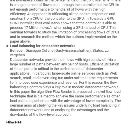
the bottleneck could be the performance of the controller when there
is a huge number of flows pass through the controller but the CPU is
not enough performance to handle all of flows with the high
efficiency. An approach is offloading all the packet inspection and
creation from CPU of the controller to the GPU. In Towards a GPU
SDN Controller, their evaluation shows that the controller is able to
process 17 Million flows/s when using a GPU instead of CPU. This
seminar towards to study the limitation of processing flows of CPUs
and to research the method which the authors implemented on the
paper above.
Load Balancing for datacenter networks
Betreuer: Giuseppe Cofano (Gastwissenschaftler), Status: zu
vergeben
Datacenter networks provide their flows with high bandwidth via a
large number of paths between any pair of hosts. Efficient utilization
of these paths is critical to the performance of datacenter
applications. In particular, large-scale online services such as Web
search, retail, and advertising run under soft real-time requirements
for improved user experience and revenue. For this reason the flow
balancing algorithm plays a key role in modern datacenter networks.
In this paper the algorithm FlowBender is proposed, a novel flow-level
technique that is claimed to achieve the same performance as other
load balancing schemes with the advantage of lower complexity. The
seminar aims at studying the key issues underlying load balancing in
datacenter networks and at analyzing the advantages and the
drawbacks of the flow-level approach.
Hinweise