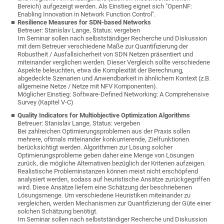
Bereich) aufgezeigt werden. Als Einstieg eignet sich "OpenNF:
Enabling Innovation in Network Function Control".
Resilience Measures for SDN-based Networks
Betreuer: Stanislav Lange, Status: vergeben
Im Seminar sollen nach selbstständiger Recherche und Diskussion
mit dem Betreuer verschiedene Maße zur Quantifizierung der
Robustheit / Ausfallsicherheit von SDN Netzen präsentiert und
miteinander verglichen werden. Dieser Vergleich sollte verschiedene
Aspekte beleuchten, etwa die Komplexität der Berechnung,
abgedeckte Szenarien und Anwendbarkeit in ähnlichem Kontext (z.B.
allgemeine Netze / Netze mit NFV Komponenten).
Möglicher Einstieg: Software-Defined Networking: A Comprehensive
Survey (Kapitel V-C)
Quality Indicators for Multiobjective Optimization Algorithms
Betreuer: Stanislav Lange, Status: vergeben
Bei zahlreichen Optimierungsproblemen aus der Praxis sollen
mehrere, oftmals miteinander konkurrierende, Zielfunktionen
berücksichtigt werden. Algorithmen zur Lösung solcher
Optimierungsprobleme geben daher eine Menge von Lösungen
zurück, die mögliche Alternativen bezüglich der Kriterien aufzeigen.
Realistische Probleminstanzen können meist nicht erschöpfend
analysiert werden, sodass auf heuristische Ansätze zurückgegriffen
wird. Diese Ansätze liefern eine Schätzung der beschriebenen
Lösungsmenge. Um verschiedene Heuristiken miteinander zu
vergleichen, werden Mechanismen zur Quantifizierung der Güte einer
solchen Schätzung benötigt.
Im Seminar sollen nach selbstständiger Recherche und Diskussion