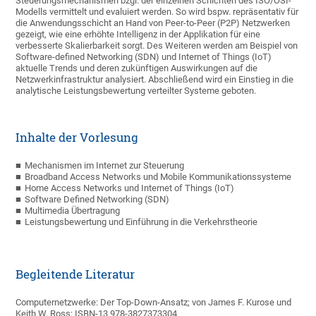
Steuerungsmechanismen bzgl. der einzelnen Schichten des ISO/OSI-
Modells vermittelt und evaluiert werden. So wird bspw. repräsentativ für
die Anwendungsschicht an Hand von Peer-to-Peer (P2P) Netzwerken
gezeigt, wie eine erhöhte Intelligenz in der Applikation für eine
verbesserte Skalierbarkeit sorgt. Des Weiteren werden am Beispiel von
Software-defined Networking (SDN) und Internet of Things (IoT)
aktuelle Trends und deren zukünftigen Auswirkungen auf die
Netzwerkinfrastruktur analysiert. Abschließend wird ein Einstieg in die
analytische Leistungsbewertung verteilter Systeme geboten.
Inhalte der Vorlesung
Mechanismen im Internet zur Steuerung
Broadband Access Networks und Mobile Kommunikationssysteme
Home Access Networks und Internet of Things (IoT)
Software Defined Networking (SDN)
Multimedia Übertragung
Leistungsbewertung und Einführung in die Verkehrstheorie
Begleitende Literatur
Computernetzwerke: Der Top-Down-Ansatz; von James F. Kurose und
Keith W. Ross; ISBN-13 978-3827373304