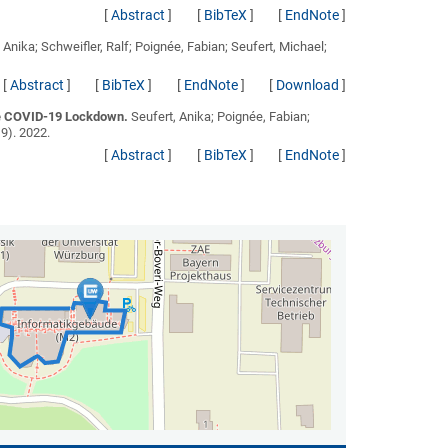
[
Abstract
]
[
BibTeX
]
[
EndNote
]
 Anika; Schweifler, Ralf; Poignée, Fabian; Seufert, Michael;
[
Abstract
]
[
BibTeX
]
[
EndNote
]
[
Download
]
the COVID-19 Lockdown.
Seufert, Anika; Poignée, Fabian;
–9). 2022.
[
Abstract
]
[
BibTeX
]
[
EndNote
]