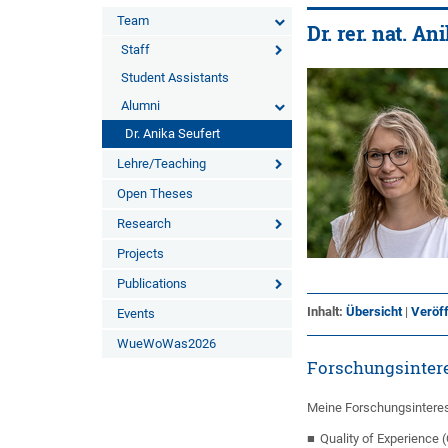
Team
Dr. rer. nat. A
Staff
Student Assistants
Alumni
Dr. Anika Seufert
Lehre/Teaching
Open Theses
Research
Projects
Publications
Inhalt:
Übersicht
|
Veröf
Events
WueWoWas2026
Forschungsinter
Meine Forschungsintere
Quality of Experience