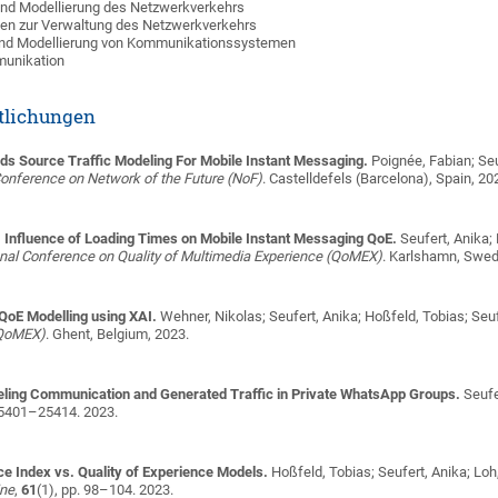
nd Modellierung des Netzwerkverkehrs
n zur Verwaltung des Netzwerkverkehrs
nd Modellierung von Kommunikationssystemen
munikation
tlichungen
rds Source Traffic Modeling For Mobile Instant Messaging.
Poignée, Fabian; Seu
Conference on Network of the Future (NoF)
. Castelldefels (Barcelona), Spain, 20
ng: Influence of Loading Times on Mobile Instant Messaging QoE.
Seufert, Anika;
onal Conference on Quality of Multimedia Experience (QoMEX)
. Karlshamn, Swed
 QoE Modelling using XAI.
Wehner, Nikolas; Seufert, Anika; Hoßfeld, Tobias; Seu
(QoMEX)
. Ghent, Belgium, 2023.
eling Communication and Generated Traffic in Private WhatsApp Groups.
Seufe
25401–25414. 2023.
ce Index vs. Quality of Experience Models.
Hoßfeld, Tobias; Seufert, Anika; Loh
ne
,
61
(1), pp. 98–104. 2023.