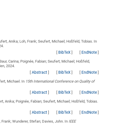
fert, Anika; Loh, Frank; Seufert, Michael; Hoßfeld, Tobias
. In
24.
[
BibTeX
]
[
EndNote
]
 Baur, Carina; Poignée, Fabian; Seufert, Michael; Hoßfeld,
en, 2024.
[
Abstract
]
[
BibTeX
]
[
EndNote
]
fert, Michael
. In
15th International Conference on Quality of
[
Abstract
]
[
BibTeX
]
[
EndNote
]
rt, Anika; Poignée, Fabian; Seufert, Michael; Hoßfeld, Tobias
.
[
Abstract
]
[
BibTeX
]
[
EndNote
]
, Frank; Wunderer, Stefan; Davies, John
. In
IEEE