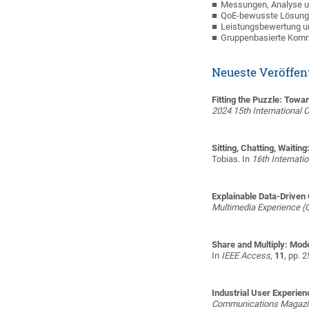
Messungen, Analyse u
QoE-bewusste Lösunge
Leistungsbewertung u
Gruppenbasierte Kom
Neueste Veröffen
Fitting the Puzzle: Towa
2024 15th International 
Sitting, Chatting, Waiti
Tobias
. In
16th Internati
Explainable Data-Driven
Multimedia Experience 
Share and Multiply: Mod
In
IEEE Access
,
11
, pp. 
Industrial User Experien
Communications Magazi