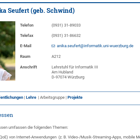
nika Seufert (geb. Schwind)
Telefon
(0931) 31-89033
Telefax
(0931) 31-86632
E-Mail
anika.seufert@informatik.uni-wuerzburg.de
Raum
A212
Anschrift
Lehrstuhl für Informatik III
Am Hubland
D-97074 Würzburg
fentlichungen
|
Lehre
| Arbeitsgruppe |
Projekte
essen
ssen umfassen die folgenden Themen:
 (QoE) von Internet-Anwendungen (z. B. Video-/Musik-Streaming-Apps, mobile 