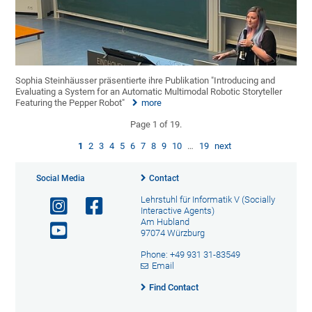
Sophia Steinhäusser präsentierte ihre Publikation "Introducing and
Evaluating a System for an Automatic Multimodal Robotic Storyteller
Featuring the Pepper Robot"
more
Page 1 of 19.
1
2
3
4
5
6
7
8
9
10
…
19
next
Social Media
Contact
Lehrstuhl für Informatik V (Socially
Interactive Agents)
Am Hubland
97074 Würzburg
Phone: +49 931 31-83549
Email
Find Contact