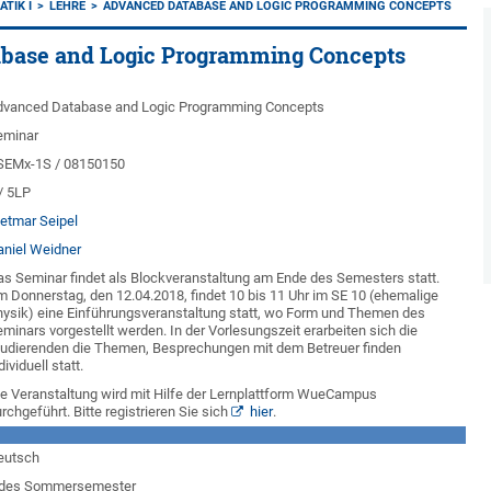
TIK I
LEHRE
ADVANCED DATABASE AND LOGIC PROGRAMMING CONCEPTS
base and Logic Programming Concepts
dvanced Database and Logic Programming Concepts
eminar
-SEMx-1S / 08150150
/ 5LP
ietmar Seipel
aniel Weidner
s Seminar findet als Blockveranstaltung am Ende des Semesters statt.
 Donnerstag, den 12.04.2018, findet 10 bis 11 Uhr im SE 10 (ehemalige
hysik) eine Einführungsveranstaltung statt, wo Form und Themen des
minars vorgestellt werden. In der Vorlesungszeit erarbeiten sich die
tudierenden die Themen, Besprechungen mit dem Betreuer finden
dividuell statt.
ie Veranstaltung wird mit Hilfe der Lernplattform WueCampus
rchgeführt. Bitte registrieren Sie sich
hier
.
eutsch
edes Sommersemester