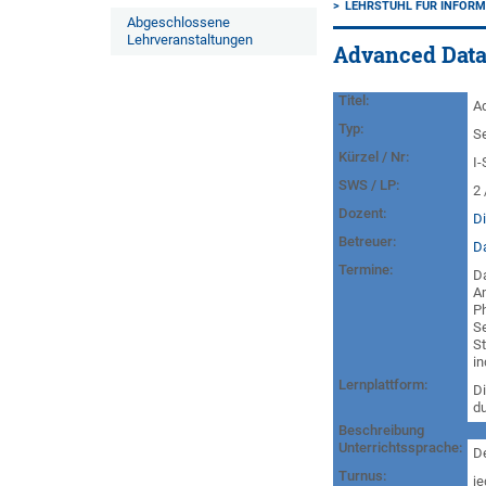
LEHRSTUHL FÜR INFORMA
Abgeschlossene
Lehrveranstaltungen
Advanced Data
Titel:
A
Typ:
S
Kürzel / Nr:
I
SWS / LP:
2 
Dozent:
D
Betreuer:
D
Termine:
Da
Am
P
Se
S
in
Lernplattform:
D
du
Beschreibung
Unterrichtssprache:
D
Turnus:
j