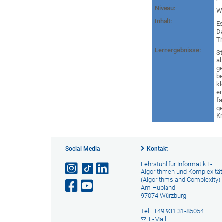
Niveau:
W
Inhalt:
E
D
T
Lernergebnisse:
S
a
ge
be
kl
e
fa
g
Kr
Social Media
Kontakt
Lehrstuhl für Informatik I -
Algorithmen und Komplexität
(Algorithms and Complexity)
Am Hubland
97074 Würzburg
Tel.: +49 931 31-85054
E-Mail