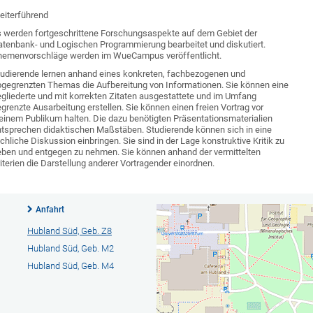
eiterführend
s werden fortgeschrittene Forschungsaspekte auf dem Gebiet der
atenbank- und Logischen Programmierung bearbeitet und diskutiert.
hemenvorschläge werden im WueCampus veröffentlicht.
tudierende lernen anhand eines konkreten, fachbezogenen und
bgegrenzten Themas die Aufbereitung von Informationen. Sie können eine
gliederte und mit korrekten Zitaten ausgestattete und im Umfang
grenzte Ausarbeitung erstellen. Sie können einen freien Vortrag vor
einem Publikum halten. Die dazu benötigten Präsentationsmaterialien
ntsprechen didaktischen Maßstäben. Studierende können sich in eine
chliche Diskussion einbringen. Sie sind in der Lage konstruktive Kritik zu
eben und entgegen zu nehmen. Sie können anhand der vermittelten
iterien die Darstellung anderer Vortragender einordnen.
Anfahrt
Hubland Süd, Geb. Z8
Hubland Süd, Geb. M2
Hubland Süd, Geb. M4