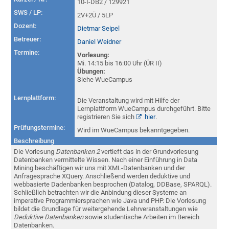
10-I-DB2 / 129921
SWS / LP:
2V+2Ü / 5LP
Dozent:
Dietmar Seipel
Betreuer:
Daniel Weidner
Termine:
Vorlesung:
Mi. 14:15 bis 16:00 Uhr (ÜR II)
Übungen:
Siehe WueCampus
Lernplattform:
Die Veranstaltung wird mit Hilfe der
Lernplattform WueCampus durchgeführt. Bitte
registrieren Sie sich
hier
.
Prüfungstermine:
Wird im WueCampus bekanntgegeben.
Beschreibung
Die Vorlesung
Datenbanken 2
vertieft das in der Grundvorlesung
Datenbanken vermittelte Wissen. Nach einer Einführung in Data
Mining beschäftigen wir uns mit XML-Datenbanken und der
Anfragesprache XQuery. Anschließend werden deduktive und
webbasierte Dadenbanken besprochen (Datalog, DDBase, SPARQL).
Schließlich betrachten wir die Anbindung dieser Systeme an
imperative Programmiersprachen wie Java und PHP. Die Vorlesung
bildet die Grundlage für weitergehende Lehrveranstaltungen wie
Deduktive Datenbanken
sowie studentische Arbeiten im Bereich
Datenbanken.