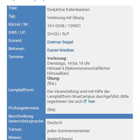
Titel:
Deduktive Datenbanken
Typ:
Vorlesung mit Übung
Kürzel / Nr:
10-I=DDB / 129921
SWS / LP:
2V+2Ü / 5LP
Dozent:
Dietmar Seipel
Betreuer:
Daniel Weidner
Termine:
Vorlesung:
Dienstags, 14 bis 16 Uhr
Hörsaal 4 (Naturwissenschaftlicher
Hörsaalbau)
Übung:
(tba.)
Lernplattform:
Die Veranstaltung wird mit Hilfe der
Lernplattform WueCampus durchgeführt. Bitte
registrieren Sie sich
hier
.
Prüfungstermine:
(tba)
Beschreibung
Unterrichtssprache:
Deutsch
Turnus:
jedes Sommersemester
Niveau:
Weiterführend