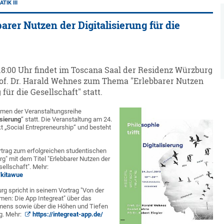
IK III
arer Nutzen der Digitalisierung für die
 18:00 Uhr findet im Toscana Saal der Residenz Würzburg
rof. Dr. Harald Wehnes zum Thema "Erlebbarer Nutzen
 für die Gesellschaft" statt.
hmen der Veranstaltungsreihe
lisierung
“ statt. Die Veranstaltung am 24.
 „Social Entrepreneurship“ und besteht
rtrag zum erfolgreichen studentischen
rg" mit dem Titel "Erlebbarer Nutzen der
sellschaft". Mehr:
/kitawue
g spricht in seinem Vortrag "Von der
men: Die App Integreat" über das
mens sowie über die Höhen und Tiefen
g. Mehr:
https://integreat-app.de/