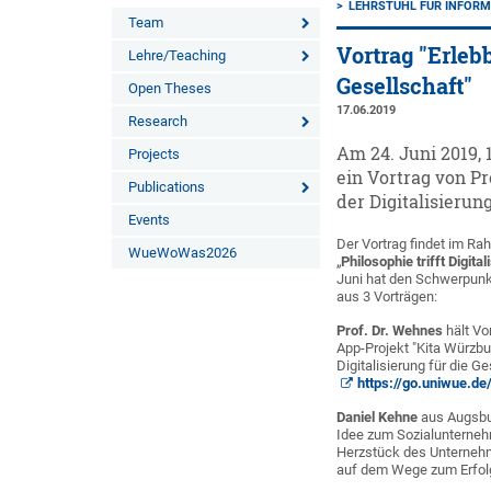
LEHRSTUHL FÜR INFORMAT
Team
Vortrag "Erlebb
Lehre/Teaching
Gesellschaft"
Open Theses
17.06.2019
Research
Am 24. Juni 2019,
Projects
ein Vortrag von P
Publications
der Digitalisierung
Events
Der Vortrag findet im Ra
WueWoWas2026
„
Philosophie trifft Digita
Juni hat den Schwerpunkt
aus 3 Vorträgen:
Prof. Dr. Wehnes
hält Vo
App-Projekt "Kita Würzbu
Digitalisierung für die Ge
https://go.uniwue.de
Daniel Kehne
aus Augsbur
Idee zum Sozialunterneh
Herzstück des Unterneh
auf dem Wege zum Erfol