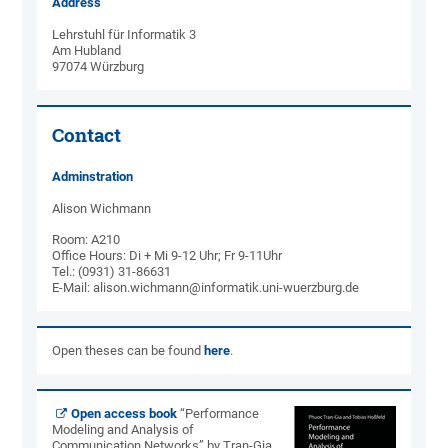
Address
Lehrstuhl für Informatik 3
Am Hubland
97074 Würzburg
Contact
Adminstration
Alison Wichmann
Room: A210
Office Hours: Di + Mi 9-12 Uhr; Fr 9-11Uhr
Tel.: (0931) 31-86631
E-Mail: alison.wichmann@informatik.uni-wuerzburg.de
Open theses can be found
here
.
Open access book
“Performance
Modeling and Analysis of
Communication Networks” by Tran-Gia,