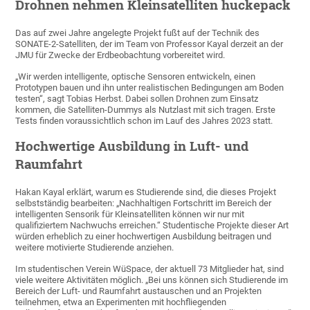
Drohnen nehmen Kleinsatelliten huckepack
Das auf zwei Jahre angelegte Projekt fußt auf der Technik des
SONATE-2-Satelliten, der im Team von Professor Kayal derzeit an der
JMU für Zwecke der Erdbeobachtung vorbereitet wird.
„Wir werden intelligente, optische Sensoren entwickeln, einen
Prototypen bauen und ihn unter realistischen Bedingungen am Boden
testen“, sagt Tobias Herbst. Dabei sollen Drohnen zum Einsatz
kommen, die Satelliten-Dummys als Nutzlast mit sich tragen. Erste
Tests finden voraussichtlich schon im Lauf des Jahres 2023 statt.
Hochwertige Ausbildung in Luft- und
Raumfahrt
Hakan Kayal erklärt, warum es Studierende sind, die dieses Projekt
selbstständig bearbeiten: „Nachhaltigen Fortschritt im Bereich der
intelligenten Sensorik für Kleinsatelliten können wir nur mit
qualifiziertem Nachwuchs erreichen.“ Studentische Projekte dieser Art
würden erheblich zu einer hochwertigen Ausbildung beitragen und
weitere motivierte Studierende anziehen.
Im studentischen Verein WüSpace, der aktuell 73 Mitglieder hat, sind
viele weitere Aktivitäten möglich. „Bei uns können sich Studierende im
Bereich der Luft- und Raumfahrt austauschen und an Projekten
teilnehmen, etwa an Experimenten mit hochfliegenden