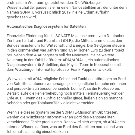
erstmals im Weltraum getestet werden: Die Würzburger
Wissenschaftler passen sie für einen Nanosatelliten an, der unter dem
Namen SONATE voraussichtlich 2019 in eine Erdumlaufbahn
geschossen wird.
Automatisches Diagnosesystem für Satelliten
Finanzielle Förderung für die SONATE-Mission kommt vom Deutschen
Zentrum für Luft- und Raumfahrt (DLR), die Mittel stammen aus dem
Bundesministerium für Wirtschaft und Energie. Die Geldgeber steuern
in den kommenden vier Jahren rund 1,3 Millionen Euro zu dem Projekt
bei. Neben dem ASAP-System soll der Nanosatellit eine weitere
Neuerung in den Orbit befördern: ADIA/ADIA++, ein automatisches
Diagnosesystem für Satelliten, das Kayals Team in Kooperation mit
dem Würzburger Informatikprofessor Frank Puppe entwickelt.
„Wir wollen mit ADIA mögliche Fehler und Funktionsstörungen an Bord
von Satelliten autonom vorhersagen, die eigentliche Ursache erkennen
und perspektivisch besser behandeln können“, so die Professoren.
Derzeit laufe die Fehlerbehebung noch mittels Fernsteuerung von der
Erde aus – wenn das künftig schneller ginge, ließen sich so manche
Schäden oder gar Totalausfälle vielleicht vermeiden.
Wenn sie dieses System bei der SONATE-Mission im Orbit testen,
werden die Würzburger Informatiker an Bord des Nanosatelliten
verschiedene Fehler produzieren. Dann wird sich zeigen, ob ADIA sein
internes Wissen darüber, was an Bord des Satelliten normal und was
fehlerhaft ist, richtig einsetzen kann.