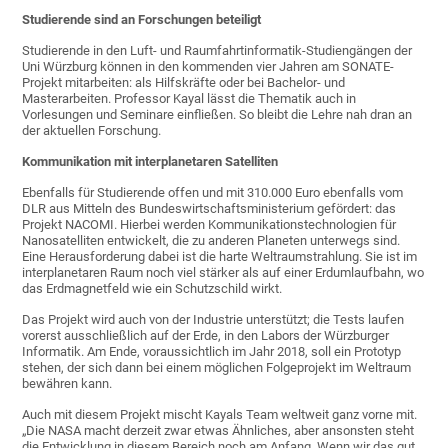
Studierende sind an Forschungen beteiligt
Studierende in den Luft- und Raumfahrtinformatik-Studiengängen der
Uni Würzburg können in den kommenden vier Jahren am SONATE-
Projekt mitarbeiten: als Hilfskräfte oder bei Bachelor- und
Masterarbeiten. Professor Kayal lässt die Thematik auch in
Vorlesungen und Seminare einfließen. So bleibt die Lehre nah dran an
der aktuellen Forschung.
Kommunikation mit interplanetaren Satelliten
Ebenfalls für Studierende offen und mit 310.000 Euro ebenfalls vom
DLR aus Mitteln des Bundeswirtschaftsministerium gefördert: das
Projekt NACOMI. Hierbei werden Kommunikationstechnologien für
Nanosatelliten entwickelt, die zu anderen Planeten unterwegs sind.
Eine Herausforderung dabei ist die harte Weltraumstrahlung. Sie ist im
interplanetaren Raum noch viel stärker als auf einer Erdumlaufbahn, wo
das Erdmagnetfeld wie ein Schutzschild wirkt.
Das Projekt wird auch von der Industrie unterstützt; die Tests laufen
vorerst ausschließlich auf der Erde, in den Labors der Würzburger
Informatik. Am Ende, voraussichtlich im Jahr 2018, soll ein Prototyp
stehen, der sich dann bei einem möglichen Folgeprojekt im Weltraum
bewähren kann.
Auch mit diesem Projekt mischt Kayals Team weltweit ganz vorne mit.
„Die NASA macht derzeit zwar etwas Ähnliches, aber ansonsten steht
die Entwicklung in diesem Bereich noch am Anfang. Wenn wir das gut