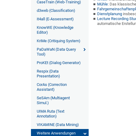
CaseTrain (Web-Training)
Mühle
: Das klassische
Fahrgemeinschaftenp
d3web (Classification)
Dienstplanung
insbeso
Lecture Recording Stu
it4all (E-Assessment)
automatische Erstellun
KnowWE (Knowledge
Editor)
KriMe (Critiquing System)
PaDaWaN (Data Query
Tool)
ProKEt (Dialog Generator)
Respix (Data
Presentation)
CorAs (Correction
Assistant)
SeSAm (Multiagent
Simul.)
UIMA Ruta (Text
Annotation)
VIKAMINE (Data Mining)
Weitere Anwendungen