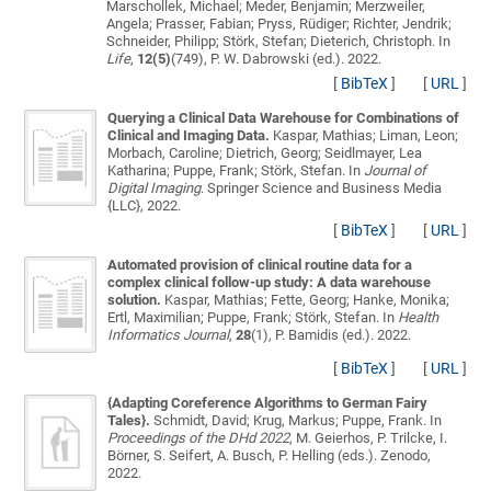
Marschollek, Michael; Meder, Benjamin; Merzweiler,
Angela; Prasser, Fabian; Pryss, Rüdiger; Richter, Jendrik;
Schneider, Philipp; Störk, Stefan; Dieterich, Christoph
. In
Life
,
12(5)
(749), P. W. Dabrowski (ed.). 2022.
[
BibTeX
]
[
URL
]
Querying a Clinical Data Warehouse for Combinations of
Clinical and Imaging Data.
Kaspar, Mathias; Liman, Leon;
Morbach, Caroline; Dietrich, Georg; Seidlmayer, Lea
Katharina; Puppe, Frank; Störk, Stefan
. In
Journal of
Digital Imaging
. Springer Science and Business Media
{LLC}, 2022.
[
BibTeX
]
[
URL
]
Automated provision of clinical routine data for a
complex clinical follow-up study: A data warehouse
solution.
Kaspar, Mathias; Fette, Georg; Hanke, Monika;
Ertl, Maximilian; Puppe, Frank; Störk, Stefan
. In
Health
Informatics Journal
,
28
(1), P. Bamidis (ed.). 2022.
[
BibTeX
]
[
URL
]
{Adapting Coreference Algorithms to German Fairy
Tales}.
Schmidt, David; Krug, Markus; Puppe, Frank
. In
Proceedings of the DHd 2022
, M. Geierhos, P. Trilcke, I.
Börner, S. Seifert, A. Busch, P. Helling (eds.). Zenodo,
2022.