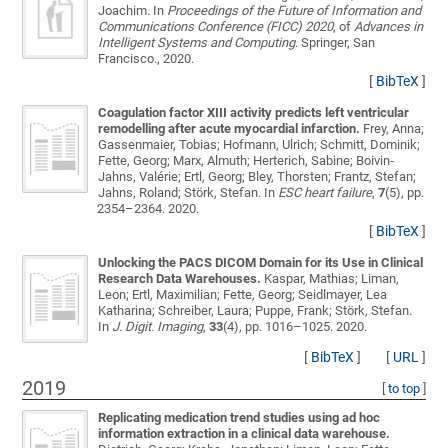
Joachim
. In
Proceedings of the Future of Information and
Communications Conference (FICC) 2020
, of
Advances in
Intelligent Systems and Computing
. Springer, San
Francisco., 2020.
[
BibTeX
]
Coagulation factor XIII activity predicts left ventricular
remodelling after acute myocardial infarction.
Frey, Anna;
Gassenmaier, Tobias; Hofmann, Ulrich; Schmitt, Dominik;
Fette, Georg; Marx, Almuth; Herterich, Sabine; Boivin‐
Jahns, Valérie; Ertl, Georg; Bley, Thorsten; Frantz, Stefan;
Jahns, Roland; Störk, Stefan
. In
ESC heart failure
,
7
(5), pp.
2354–2364. 2020.
[
BibTeX
]
Unlocking the PACS DICOM Domain for its Use in Clinical
Research Data Warehouses.
Kaspar, Mathias; Liman,
Leon; Ertl, Maximilian; Fette, Georg; Seidlmayer, Lea
Katharina; Schreiber, Laura; Puppe, Frank; Störk, Stefan
.
In
J. Digit. Imaging
,
33
(4), pp. 1016–1025. 2020.
[
BibTeX
]
[
URL
]
2019
[
to top
]
Replicating medication trend studies using ad hoc
information extraction in a clinical data warehouse.