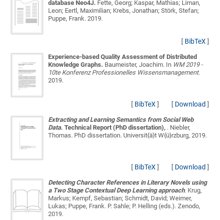
database Neo4J.
Fette, Georg; Kaspar, Mathias; Liman,
Leon; Eertl, Maximilian; Krebs, Jonathan; Störk, Stefan;
Puppe, Frank
. 2019.
[
BibTeX
]
Experience-based Quality Assessment of Distributed
Knowledge Graphs.
Baumeister, Joachim
. In
WM 2019 -
10te Konferenz Professionelles Wissensmanagement
.
2019.
[
BibTeX
]
[
Download
]
Extracting and Learning Semantics from Social Web
Data
. Technical Report (PhD dissertation),
.
Niebler,
Thomas
. PhD dissertation. Universit{ä}t W{ü}rzburg, 2019.
[
BibTeX
]
[
Download
]
Detecting Character References in Literary Novels using
a Two Stage Contextual Deep Learning approach
.
Krug,
Markus; Kempf, Sebastian; Schmidt, David; Weimer,
Lukas; Puppe, Frank
. P. Sahle; P. Helling (eds.). Zenodo,
2019.