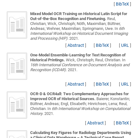
[
BibTeX
]
Mixed Model OCR Training on Historical Latin Script for
Out-of-the-Box Recognition and Finetuning.
Reul,
Christian; Wick, Christoph; Nöth, Maximilian; Büttner,
Andreas; Wehner, Maximilian; Springmann, Uwe
. In
6th
International Workshop on Historical Document Imaging
and Processing (HIP)
. 2021.
[
Abstract
]
[
BibTeX
]
[
URL
]
One-Model Ensemble-Learning for Text Recognition of
Historical Printings.
Wick, Christoph; Reul, Christian
. In
16th International Conference on Document Analysis and
Recognition (ICDAR)
. 2021.
[
Abstract
]
[
BibTeX
]
[
URL
]
OCR-D & OCR4all: Two Complementary Approaches for
Improved OCR of Historical Sources.
Baierer, Konstantin;
Büttner, Andreas; Engl, Elisabeth; Hinrichsen, Lena; Reul,
Christian
. In
6th International Workshop on Computational
History
. 2021.
[
Abstract
]
[
BibTeX
]
Calculating Key Figures for Radiology Departments Using
a Clinical Data Warehouse – A Technical Case Report.