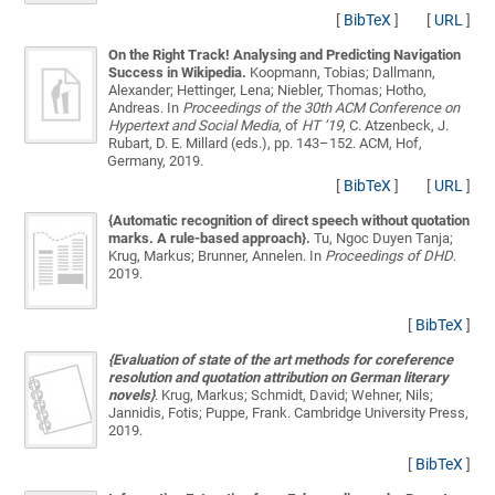
[
BibTeX
]
[
URL
]
On the Right Track! Analysing and Predicting Navigation
Success in Wikipedia.
Koopmann, Tobias; Dallmann,
Alexander; Hettinger, Lena; Niebler, Thomas; Hotho,
Andreas
. In
Proceedings of the 30th ACM Conference on
Hypertext and Social Media
, of
HT ’19
, C. Atzenbeck, J.
Rubart, D. E. Millard (eds.), pp. 143–152. ACM, Hof,
Germany, 2019.
[
BibTeX
]
[
URL
]
{Automatic recognition of direct speech without quotation
marks. A rule-based approach}.
Tu, Ngoc Duyen Tanja;
Krug, Markus; Brunner, Annelen
. In
Proceedings of DHD
.
2019.
[
BibTeX
]
{Evaluation of state of the art methods for coreference
resolution and quotation attribution on German literary
novels}
.
Krug, Markus; Schmidt, David; Wehner, Nils;
Jannidis, Fotis; Puppe, Frank
. Cambridge University Press,
2019.
[
BibTeX
]