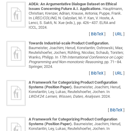
ADEA: An Argumentative Dialogue Dataset on Ethical
Issues Concerning Future A.I. Applications.
Hauptmann,
Christian; Krenzer, Adrian; Krause, Antonia; Puppe, Frank
.
In
LREC/COLING
, N. Calzolari, M.-Y. Kan, V. Hoste, A.
Lenci, S. Sakti, N. Xue (eds.), pp. 426–437. ELRA and
ICCL, 2024.
[
BibTeX
]
[
URL
]
Towards Industrial-scale Product Configuration.
Baumeister, Joachim; Herud, Konstantin; Ostrowski, Max;
Reutelshoefer, Jochen; Rühling, Nicolas; Schaub, Torsten;
Wanko, Philipp
. In
17th International Conference on Logic
Programming and Non-monotonic Reasoning
, pp. 71–84.
Springer, 2024.
[
BibTeX
]
[
URL
]
A Framework for Categorizing Product Configuration
Systems (Position Paper).
Baumeister, Joachim; Herud,
Konstantin; Ley, Lukas; Reutelshoefer, Jochen
. In
LWDA’24: Lernen, Wissen, Daten, Analysen
. 2024.
[
BibTeX
]
A Framework for Categorizing Product Configuration
Systems (Position Paper).
Baumeister, Joachim; Herud,
Konstantin; Ley, Lukas; Reutelshoefer, Jochen
. In