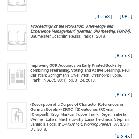
[
BibTeX
]
[
URL
]
Proceedings of the Workshop: ’Knowledge and
Experience Management’ (German SIG meeting, FGWM)
.
Baumeister, Joachim; Reuss, Pascal
. 2018.
[
BibTeX
]
Improving OCR Accuracy on Early Printed Books by
combining Pretraining, Voting, and Active Learning.
Reul,
Christian; Springmann, Uwe; Wick, Christoph; Puppe,
Frank
. In
JLCL
,
33
(1), pp. 3–24. 2018.
[
BibTeX
]
{Description of a Corpus of Character References in
German Novels - {DROC} [{D}eutsches {RO}man
{C}orpus]}.
Krug, Markus; Puppe, Frank; Reger, Isabella;
Weimer, Lukas; Macharowsky, Luisa; Feldhaus, Stephan;
Jannidis, Fotis
. In
DARIAH-DE Working Papers
. DARIAH-
DE, 2018.
[
BibTeX
]