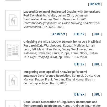
[
BibTeX
]
Layered Drawing of Undirected Graphs with Generalized
Port Constraints.
Walter, Julian; Zink, Johannes;
Baumeister, Joachim; Wolff, Alexander
. In
28th
International Symposium on Graph Drawing and Network
Visualization (GD 2020)
. 2020.
[
Abstract
]
[
BibTeX
]
[
URL
]
Unlocking the PACS DICOM Domain for its Use in Clinical
Research Data Warehouses.
Kaspar, Mathias; Liman,
Leon; Ertl, Maximilian; Fette, Georg; Seidlmayer, Lea
Katharina; Schreiber, Laura; Puppe, Frank; Störk, Stefan
.
In
J. Digit. Imaging
,
33
(4), pp. 1016–1025. 2020.
[
BibTeX
]
[
URL
]
Integrating user-specified Knowledge for semi-
automatic Coreference Resolution.
Schmidt, David; Krug,
Markus; Puppe, Frank
. Verband Digital Humanities im
deutschsprachigen Raum, 2020.
[
BibTeX
]
[
URL
]
Case-Based Generation of Regulatory Documents and
their Semantic Relatedness.
Korger, Andreas; Baumeister,