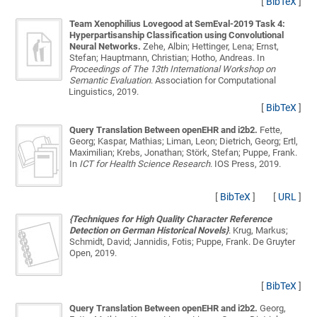
[
BibTeX
]
Team Xenophilius Lovegood at SemEval-2019 Task 4:
Hyperpartisanship Classification using Convolutional
Neural Networks.
Zehe, Albin; Hettinger, Lena; Ernst,
Stefan; Hauptmann, Christian; Hotho, Andreas
. In
Proceedings of The 13th International Workshop on
Semantic Evaluation
. Association for Computational
Linguistics, 2019.
[
BibTeX
]
Query Translation Between openEHR and i2b2.
Fette,
Georg; Kaspar, Mathias; Liman, Leon; Dietrich, Georg; Ertl,
Maximilian; Krebs, Jonathan; Störk, Stefan; Puppe, Frank
.
In
ICT for Health Science Research
. IOS Press, 2019.
[
BibTeX
]
[
URL
]
{Techniques for High Quality Character Reference
Detection on German Historical Novels}
.
Krug, Markus;
Schmidt, David; Jannidis, Fotis; Puppe, Frank
. De Gruyter
Open, 2019.
[
BibTeX
]
Query Translation Between openEHR and i2b2.
Georg,