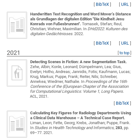
[
BibTeX
]
[
URL
]
Handwritten Text Recognition und Word Mover’s Distance
als Grundlagen der digitalen Edition "Die Kindheit Jesu
Konrads von Fußesbrunnen".
Tomasek, Stefan; Reul,
Christian; Wehner, Maximilian
. In
DHd2022: Kulturen des
digitalen Gedächtnisses
. 2022.
[
BibTeX
]
[
URL
]
2021
[
to top
]
Detecting Scenes in Fiction: A new Segmentation Task.
Zehe, Albin; Konle, Leonard; Dümpelmann, Lea; Gius,
Evelyn; Hotho, Andreas; Jannidis, Fotis; Kaufmann, Lucas;
Krug, Markus; Puppe, Frank; Reiter, Nils; Schreiber,
Annekea; Wiedmer, Nathalie
. In
Proceedings of the 16th
Conference of the {E}uropean Chapter of the Association
for Computational Linguistics: Volume 1, Long Papers
.
ACL, 2021.
[
BibTeX
]
Calculating Key Figures for Radiology Departments Using
a Clinical Data Warehouse – A Technical Case Report.
Liman, Leon; Fette, Georg; Krebs, Jonathan; Puppe, Frank
.
In
Studies in Health Technology and Informatics
,
283
, pp.
69–77. 2021.