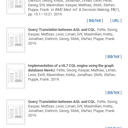
Dietrich, Georg; Krebs, Jonathan; Liman, Leon; Fette,
Georg; Ertl, Maximilian; Kaspar, Mathias; Störk, Stefan;
Puppe, Frank
. In
BMC Med. Inf. & Decision Making
,
19
(1),
pp. 15:1–15:21. 2019.
[
BibTeX
]
[
URL
]
Query Translation between AQL and CQL.
Fette, Georg;
Kaspar, Mathias; Leon, Liman; Ertl, Maximilian; Krebs,
Jonathan; Dietrich, Georg; Störk, Stefan; Puppe, Frank
.
2019.
[
BibTeX
]
Implementation of a HL7 CQL engine using the graph
database Neo4J.
Fette, Georg; Kaspar, Mathias; Liman,
Leon; Eertl, Maximilian; Krebs, Jonathan; Störk, Stefan;
Puppe, Frank
. 2019.
[
BibTeX
]
Query Translation between AQL and CQL.
Fette, Georg;
Kaspar, Mathias; Leon, Liman; Ertl, Maximilian; Krebs,
Jonathan; Dietrich, Georg; Störk, Stefan; Puppe, Frank
.
2019.