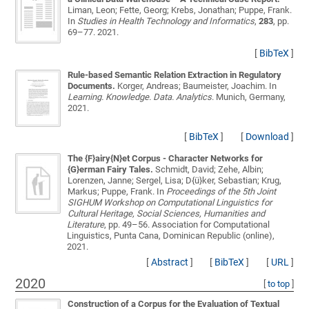
Liman, Leon; Fette, Georg; Krebs, Jonathan; Puppe, Frank
.
In
Studies in Health Technology and Informatics
,
283
, pp.
69–77. 2021.
[
BibTeX
]
Rule-based Semantic Relation Extraction in Regulatory
Documents.
Korger, Andreas; Baumeister, Joachim
. In
Learning. Knowledge. Data. Analytics
. Munich, Germany,
2021.
[
BibTeX
]
[
Download
]
The {F}airy{N}et Corpus - Character Networks for
{G}erman Fairy Tales.
Schmidt, David; Zehe, Albin;
Lorenzen, Janne; Sergel, Lisa; D{ü}ker, Sebastian; Krug,
Markus; Puppe, Frank
. In
Proceedings of the 5th Joint
SIGHUM Workshop on Computational Linguistics for
Cultural Heritage, Social Sciences, Humanities and
Literature
, pp. 49–56. Association for Computational
Linguistics, Punta Cana, Dominican Republic (online),
2021.
[
Abstract
]
[
BibTeX
]
[
URL
]
2020
[
to top
]
Construction of a Corpus for the Evaluation of Textual