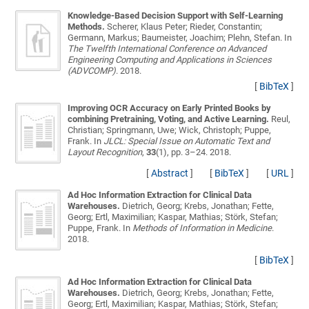
Knowledge-Based Decision Support with Self-Learning
Methods.
Scherer, Klaus Peter; Rieder, Constantin;
Germann, Markus; Baumeister, Joachim; Plehn, Stefan
. In
The Twelfth International Conference on Advanced
Engineering Computing and Applications in Sciences
(ADVCOMP)
. 2018.
[
BibTeX
]
Improving OCR Accuracy on Early Printed Books by
combining Pretraining, Voting, and Active Learning.
Reul,
Christian; Springmann, Uwe; Wick, Christoph; Puppe,
Frank
. In
JLCL: Special Issue on Automatic Text and
Layout Recognition
,
33
(1), pp. 3–24. 2018.
[
Abstract
]
[
BibTeX
]
[
URL
]
Ad Hoc Information Extraction for Clinical Data
Warehouses.
Dietrich, Georg; Krebs, Jonathan; Fette,
Georg; Ertl, Maximilian; Kaspar, Mathias; Störk, Stefan;
Puppe, Frank
. In
Methods of Information in Medicine
.
2018.
[
BibTeX
]
Ad Hoc Information Extraction for Clinical Data
Warehouses.
Dietrich, Georg; Krebs, Jonathan; Fette,
Georg; Ertl, Maximilian; Kaspar, Mathias; Störk, Stefan;