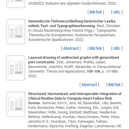
DHd2022: Kulturen des digitalen Gedächtnisses
. 2022.
[
BibTeX
]
[
URL
]
Semantische Tiefenerschließung historischer Lexika
mittels Text- und Typographieerkennung.
Reul, Christian
.
In
Ursula Rautenberg/Anja Voeste (Hgg.): Typographie.
Theoretische Konzeptionen, historische Perspektiven,
künstlerische Applikationen
. 2022.
[
Abstract
]
[
BibTeX
]
[
URL
]
Layered drawing of undirected graphs with generalized
port constraints.
Zink, Johannes; Walter, Julian;
Baumeister, Joachim; Wolff, Alexander
. In
Computational
Geometry: Theory and Applications
,
105-106
, p. 101886.
2022.
[
Abstract
]
[
BibTeX
]
Structured, Harmonized, and Interoperable Integration of
Clinical Routine Data to Compute Heart Failure Risk
Scores.
Sommer, Kim K.; Amr, Ali; Bavendiek, Udo; Beierle,
Felix; Brunecker, Peter; Dathe, Henning; Eils, Jürgen; Ertl,
Maximilian; Fette, Georg; Gietzelt, Matthias; Heidecker,
Bettina; Hellenkamp, Kristian; Heuschmann, Peter; Hoos,
Jennifer D. E.; Kesztyüs, Tibor; Kerwagen, Fabian;
Kindermann, Aljoscha; Krefting, Dagmar; Landmesser, Ulf;