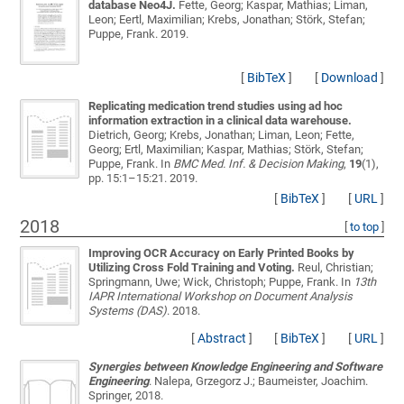
database Neo4J.
Fette, Georg; Kaspar, Mathias; Liman,
Leon; Eertl, Maximilian; Krebs, Jonathan; Störk, Stefan;
Puppe, Frank
. 2019.
[
BibTeX
]
[
Download
]
Replicating medication trend studies using ad hoc
information extraction in a clinical data warehouse.
Dietrich, Georg; Krebs, Jonathan; Liman, Leon; Fette,
Georg; Ertl, Maximilian; Kaspar, Mathias; Störk, Stefan;
Puppe, Frank
. In
BMC Med. Inf. & Decision Making
,
19
(1),
pp. 15:1–15:21. 2019.
[
BibTeX
]
[
URL
]
2018
[
to top
]
Improving OCR Accuracy on Early Printed Books by
Utilizing Cross Fold Training and Voting.
Reul, Christian;
Springmann, Uwe; Wick, Christoph; Puppe, Frank
. In
13th
IAPR International Workshop on Document Analysis
Systems (DAS)
. 2018.
[
Abstract
]
[
BibTeX
]
[
URL
]
Synergies between Knowledge Engineering and Software
Engineering
.
Nalepa, Grzegorz J.; Baumeister, Joachim
.
Springer, 2018.