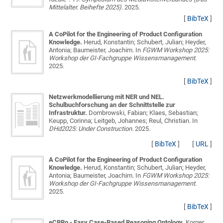
Mittelalter. Beihefte 2025)
. 2025.
[
BibTeX
]
A CoPilot for the Engineering of Product Configuration
Knowledge.
Herud, Konstantin; Schubert, Julian; Heyder,
Antonia; Baumeister, Joachim
. In
FGWM Workshop 2025:
Workshop der GI-Fachgruppe Wissensmanagement
.
2025.
[
BibTeX
]
Netzwerkmodellierung mit NER und NEL.
Schulbuchforschung an der Schnittstelle zur
Infrastruktur.
Dombrowski, Fabian; Klaes, Sebastian;
Keupp, Corinna; Leitgeb, Johannes; Reul, Christian
. In
DHd2025: Under Construction
. 2025.
[
BibTeX
]
[
URL
]
A CoPilot for the Engineering of Product Configuration
Knowledge.
Herud, Konstantin; Schubert, Julian; Heyder,
Antonia; Baumeister, Joachim
. In
FGWM Workshop 2025:
Workshop der GI-Fachgruppe Wissensmanagement
.
2025.
[
BibTeX
]
eCBRo - Easy Case-Based Reasoning Ontology.
Korger,