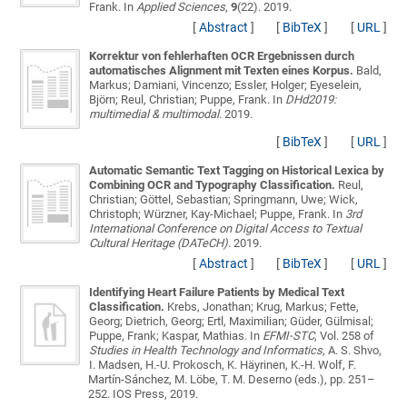
Frank
. In
Applied Sciences
,
9
(22). 2019.
[
Abstract
]
[
BibTeX
]
[
URL
]
Korrektur von fehlerhaften OCR Ergebnissen durch
automatisches Alignment mit Texten eines Korpus.
Bald,
Markus; Damiani, Vincenzo; Essler, Holger; Eyeselein,
Björn; Reul, Christian; Puppe, Frank
. In
DHd2019:
multimedial & multimodal
. 2019.
[
BibTeX
]
[
URL
]
Automatic Semantic Text Tagging on Historical Lexica by
Combining OCR and Typography Classification.
Reul,
Christian; Göttel, Sebastian; Springmann, Uwe; Wick,
Christoph; Würzner, Kay-Michael; Puppe, Frank
. In
3rd
International Conference on Digital Access to Textual
Cultural Heritage (DATeCH)
. 2019.
[
Abstract
]
[
BibTeX
]
[
URL
]
Identifying Heart Failure Patients by Medical Text
Classification.
Krebs, Jonathan; Krug, Markus; Fette,
Georg; Dietrich, Georg; Ertl, Maximilian; Güder, Gülmisal;
Puppe, Frank; Kaspar, Mathias
. In
EFMI-STC
, Vol. 258 of
Studies in Health Technology and Informatics
, A. S. Shvo,
I. Madsen, H.-U. Prokosch, K. Häyrinen, K.-H. Wolf, F.
Martín-Sánchez, M. Löbe, T. M. Deserno (eds.), pp. 251–
252. IOS Press, 2019.