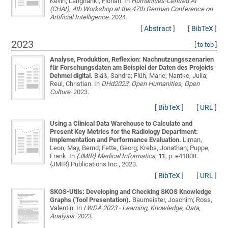
Kevin; Langhanki, Florian
. In
Humanities-Centred AI
(CHAI), 4th Workshop at the 47th German Conference on
Artificial Intelligence
. 2024.
[
Abstract
]
[
BibTeX
]
2023
[
to top
]
Analyse, Produktion, Reflexion: Nachnutzungsszenarien
für Forschungsdaten am Beispiel der Daten des Projekts
Dehmel digital.
Bläß, Sandra; Flüh, Marie; Nantke, Julia;
Reul, Christian
. In
DHd2023: Open Humanities, Open
Culture
. 2023.
[
BibTeX
]
[
URL
]
Using a Clinical Data Warehouse to Calculate and
Present Key Metrics for the Radiology Department:
Implementation and Performance Evaluation.
Liman,
Leon; May, Bernd; Fette, Georg; Krebs, Jonathan; Puppe,
Frank
. In
{JMIR} Medical Informatics
,
11
, p. e41808.
{JMIR} Publications Inc., 2023.
[
BibTeX
]
[
URL
]
SKOS-Utils: Developing and Checking SKOS Knowledge
Graphs (Tool Presentation).
Baumeister, Joachim; Ross,
Valentin
. In
LWDA 2023 - Learning, Knowledge, Data,
Analysis
. 2023.