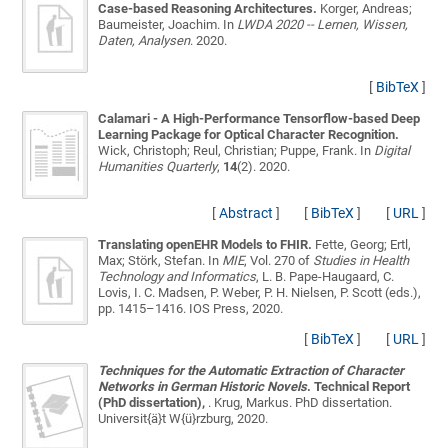
Case-based Reasoning Architectures.
Korger, Andreas;
Baumeister, Joachim
. In
LWDA 2020 -- Lernen, Wissen,
Daten, Analysen
. 2020.
[
BibTeX
]
Calamari - A High-Performance Tensorflow-based Deep
Learning Package for Optical Character Recognition.
Wick, Christoph; Reul, Christian; Puppe, Frank
. In
Digital
Humanities Quarterly
,
14
(2). 2020.
[
Abstract
]
[
BibTeX
]
[
URL
]
Translating openEHR Models to FHIR.
Fette, Georg; Ertl,
Max; Störk, Stefan
. In
MIE
, Vol. 270 of
Studies in Health
Technology and Informatics
, L. B. Pape-Haugaard, C.
Lovis, I. C. Madsen, P. Weber, P. H. Nielsen, P. Scott (eds.),
pp. 1415–1416. IOS Press, 2020.
[
BibTeX
]
[
URL
]
Techniques for the Automatic Extraction of Character
Networks in German Historic Novels
. Technical Report
(PhD dissertation),
.
Krug, Markus
. PhD dissertation.
Universit{ä}t W{ü}rzburg, 2020.