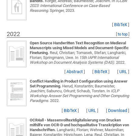
Bandits.
Korger, Andreas; Baumeister, Joachim
. In
ICCBR
2023: International Conference on Case-Based
Reasoning
. Springer, 2023.
[
BibTeX
]
2022
[
to top
]
Open Source Handwritten Text Recognition on Medieval
Manuscripts using Mixed Models and Document-Specific
Finetuning.
Reul, Christian; Tomasek, Stefan; Langhanki,
Florian; Springmann, Uwe
. In
15th IAPR International
Workshop on Document Analysis Systems (DAS)
. 2022.
[
Abstract
]
[
BibTeX
]
[
URL
]
Conflict Handling in Product Configuration using Answer
Set Programming.
Herud, Konstantin; Baumeister,
Joachim; Sabuncu, Orkunt; Schaub, Torsten
. In
ICLP
Workshop Answer Set Programming and Other Computing
Paradigms
. 2022.
[
BibTeX
]
[
URL
]
[
Download
]
OCR4all - Massenvolltextdigitalisierung von Drucken
mithilfe von OCR-D und hochqualitative Transkription von
Handschriften.
Langhanki, Florian; Wehner, Maximilian;
Baierer, Konstantin; Hinrichsen, Lena; Reul, Christian
. In