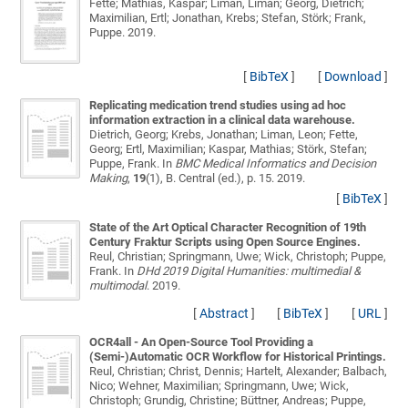
Fette; Mathias, Kaspar; Liman, Liman; Georg, Dietrich;
Maximilian, Ertl; Jonathan, Krebs; Stefan, Störk; Frank,
Puppe
. 2019.
[
BibTeX
]
[
Download
]
Replicating medication trend studies using ad hoc
information extraction in a clinical data warehouse.
Dietrich, Georg; Krebs, Jonathan; Liman, Leon; Fette,
Georg; Ertl, Maximilian; Kaspar, Mathias; Störk, Stefan;
Puppe, Frank
. In
BMC Medical Informatics and Decision
Making
,
19
(1), B. Central (ed.), p. 15. 2019.
[
BibTeX
]
State of the Art Optical Character Recognition of 19th
Century Fraktur Scripts using Open Source Engines.
Reul, Christian; Springmann, Uwe; Wick, Christoph; Puppe,
Frank
. In
DHd 2019 Digital Humanities: multimedial &
multimodal
. 2019.
[
Abstract
]
[
BibTeX
]
[
URL
]
OCR4all - An Open-Source Tool Providing a
(Semi-)Automatic OCR Workflow for Historical Printings.
Reul, Christian; Christ, Dennis; Hartelt, Alexander; Balbach,
Nico; Wehner, Maximilian; Springmann, Uwe; Wick,
Christoph; Grundig, Christine; Büttner, Andreas; Puppe,