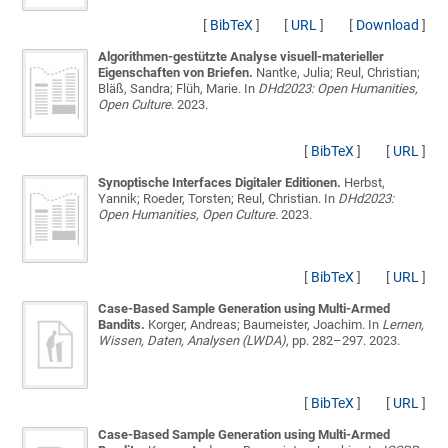
[
BibTeX
]
[
URL
]
[
Download
]
Algorithmen-gestützte Analyse visuell-materieller
Eigenschaften von Briefen.
Nantke, Julia; Reul, Christian;
Bläß, Sandra; Flüh, Marie
. In
DHd2023: Open Humanities,
Open Culture
. 2023.
[
BibTeX
]
[
URL
]
Synoptische Interfaces Digitaler Editionen.
Herbst,
Yannik; Roeder, Torsten; Reul, Christian
. In
DHd2023:
Open Humanities, Open Culture
. 2023.
[
BibTeX
]
[
URL
]
Case-Based Sample Generation using Multi-Armed
Bandits.
Korger, Andreas; Baumeister, Joachim
. In
Lernen,
Wissen, Daten, Analysen (LWDA)
, pp. 282–297. 2023.
[
BibTeX
]
[
URL
]
Case-Based Sample Generation using Multi-Armed