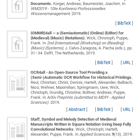
Documents.
Korger, Andreas; Baumeister, Joachim
. In
WM2019 - 10te Konferenz Professionelles
Wissensmanagement
. 2019.
[
BibTeX
]
{OMMR}4all — a {Semiautomatic} {Online} {Editor} for
{Medieval} {Music} {Notations}.
Wick, Christoph; Puppe,
Frank
. In
2nd {International} {Workshop} on {Reading}
{Music} {Systems}
, J. Calvo-Zaragoza, A. Pacha (eds.), pp.
31–34. Delft, The Netherlands, 2019.
[
BibTeX
]
[
URL
]
OCR4all - An Open-Source Tool Providing a
(Semi-)Automatic OCR Workflow for Historical Printings.
Reul, Christian; Christ, Dennis; Hartelt, Alexander; Balbach,
Nico; Wehner, Maximilian; Springmann, Uwe; Wick,
Christoph; Grundig, Christine; Büttner, Andreas; Puppe,
Frank
. In
ArXiv Preprints (submitted to MDPI - Applied
Sciences)
. 2019.
[
Abstract
]
[
BibTeX
]
[
URL
]
Staff, Symbol and Melody Detection of Medieval
Manuscripts Written in Square Notation Using Deep Fully
Convolutional Networks.
Wick, Christoph; Hartelt,
Alexander; Puppe, Frank
. In
Applied Sciences
,
9
(13). 2019.