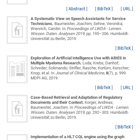
[
Abstract
]
[
BibTeX
]
[
URL
]
A Systematic View on Speech Assistants for Service
Technicians.
Baumeister, Joachim; Sehne, Veronika;
Wienrich, Carolin
. In
Proceedings of LWDA - Lernen.
Wissen. Daten. Analysen 2019
, pp. 195–206. Humboldt-
Universität zu Berlin, 2019.
[
BibTeX
]
Exploration of Artificial Intelligence Use with ARIES in
Multiple Myeloma Research.
Loda; Krebs; Danhof;
Schreder; Solimando; Strifler; Rasche; Kortüm; Kerscher;
Knop; et al.
In
Journal of Clinical Medicine
,
8
(7), p. 999.
MDPI AG, 2019.
[
BibTeX
]
[
URL
]
Case-Based Retrieval and Adaptation of Regulatory
Documents and their Context.
Korger, Andreas;
Baumeister, Joachim
. In
Proceedings of LWDA - Lernen.
Wissen. Daten. Analysen 2019
, pp. 292–303. Humboldt-
Universität zu Berlin, 2019.
[
BibTeX
]
Implementation of a HL7 CQL engine using the graph