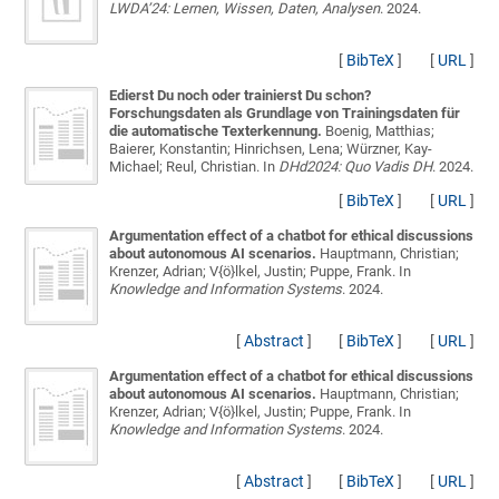
LWDA’24: Lernen, Wissen, Daten, Analysen
. 2024.
[
BibTeX
]
[
URL
]
Edierst Du noch oder trainierst Du schon?
Forschungsdaten als Grundlage von Trainingsdaten für
die automatische Texterkennung.
Boenig, Matthias;
Baierer, Konstantin; Hinrichsen, Lena; Würzner, Kay-
Michael; Reul, Christian
. In
DHd2024: Quo Vadis DH
. 2024.
[
BibTeX
]
[
URL
]
Argumentation effect of a chatbot for ethical discussions
about autonomous AI scenarios.
Hauptmann, Christian;
Krenzer, Adrian; V{ö}lkel, Justin; Puppe, Frank
. In
Knowledge and Information Systems
. 2024.
[
Abstract
]
[
BibTeX
]
[
URL
]
Argumentation effect of a chatbot for ethical discussions
about autonomous AI scenarios.
Hauptmann, Christian;
Krenzer, Adrian; V{ö}lkel, Justin; Puppe, Frank
. In
Knowledge and Information Systems
. 2024.
[
Abstract
]
[
BibTeX
]
[
URL
]