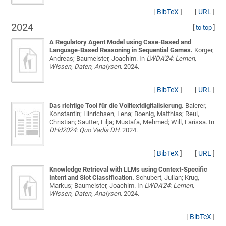
[
BibTeX
]
[
URL
]
2024
[
to top
]
A Regulatory Agent Model using Case-Based and
Language-Based Reasoning in Sequential Games.
Korger,
Andreas; Baumeister, Joachim
. In
LWDA’24: Lernen,
Wissen, Daten, Analysen
. 2024.
[
BibTeX
]
[
URL
]
Das richtige Tool für die Volltextdigitalisierung.
Baierer,
Konstantin; Hinrichsen, Lena; Boenig, Matthias; Reul,
Christian; Sautter, Lilja; Mustafa, Mehmed; Will, Larissa
. In
DHd2024: Quo Vadis DH
. 2024.
[
BibTeX
]
[
URL
]
Knowledge Retrieval with LLMs using Context-Specific
Intent and Slot Classification.
Schubert, Julian; Krug,
Markus; Baumeister, Joachim
. In
LWDA’24: Lernen,
Wissen, Daten, Analysen
. 2024.
[
BibTeX
]