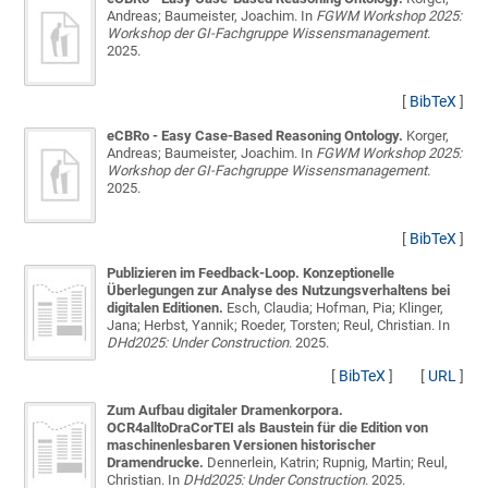
Andreas; Baumeister, Joachim
. In
FGWM Workshop 2025:
Workshop der GI-Fachgruppe Wissensmanagement
.
2025.
[
BibTeX
]
eCBRo - Easy Case-Based Reasoning Ontology.
Korger,
Andreas; Baumeister, Joachim
. In
FGWM Workshop 2025:
Workshop der GI-Fachgruppe Wissensmanagement
.
2025.
[
BibTeX
]
Publizieren im Feedback-Loop. Konzeptionelle
Überlegungen zur Analyse des Nutzungsverhaltens bei
digitalen Editionen.
Esch, Claudia; Hofman, Pia; Klinger,
Jana; Herbst, Yannik; Roeder, Torsten; Reul, Christian
. In
DHd2025: Under Construction
. 2025.
[
BibTeX
]
[
URL
]
Zum Aufbau digitaler Dramenkorpora.
OCR4alltoDraCorTEI als Baustein für die Edition von
maschinenlesbaren Versionen historischer
Dramendrucke.
Dennerlein, Katrin; Rupnig, Martin; Reul,
Christian
. In
DHd2025: Under Construction
. 2025.