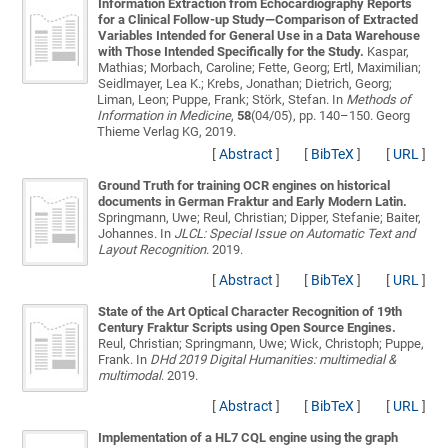
Information Extraction from Echocardiography Reports
for a Clinical Follow-up Study—Comparison of Extracted
Variables Intended for General Use in a Data Warehouse
with Those Intended Specifically for the Study.
Kaspar,
Mathias; Morbach, Caroline; Fette, Georg; Ertl, Maximilian;
Seidlmayer, Lea K.; Krebs, Jonathan; Dietrich, Georg;
Liman, Leon; Puppe, Frank; Störk, Stefan
. In
Methods of
Information in Medicine
,
58
(04/05), pp. 140–150. Georg
Thieme Verlag KG, 2019.
[
Abstract
]
[
BibTeX
]
[
URL
]
Ground Truth for training OCR engines on historical
documents in German Fraktur and Early Modern Latin.
Springmann, Uwe; Reul, Christian; Dipper, Stefanie; Baiter,
Johannes
. In
JLCL: Special Issue on Automatic Text and
Layout Recognition
. 2019.
[
Abstract
]
[
BibTeX
]
[
URL
]
State of the Art Optical Character Recognition of 19th
Century Fraktur Scripts using Open Source Engines.
Reul, Christian; Springmann, Uwe; Wick, Christoph; Puppe,
Frank
. In
DHd 2019 Digital Humanities: multimedial &
multimodal
. 2019.
[
Abstract
]
[
BibTeX
]
[
URL
]
Implementation of a HL7 CQL engine using the graph