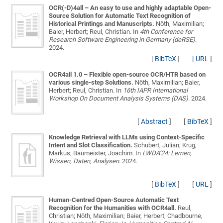
OCR(-D)4all – An easy to use and highly adaptable Open-
Source Solution for Automatic Text Recognition of
Historical Printings and Manuscripts.
Nöth, Maximilian;
Baier, Herbert; Reul, Christian
. In
4th Conference for
Research Software Engineering in Germany (deRSE)
.
2024.
[
BibTeX
]
[
URL
]
OCR4all 1.0 – Flexible open-source OCR/HTR based on
various single-step Solutions.
Nöth, Maximilian; Baier,
Herbert; Reul, Christian
. In
16th IAPR International
Workshop On Document Analysis Systems (DAS)
. 2024.
[
Abstract
]
[
BibTeX
]
Knowledge Retrieval with LLMs using Context-Specific
Intent and Slot Classification.
Schubert, Julian; Krug,
Markus; Baumeister, Joachim
. In
LWDA’24: Lernen,
Wissen, Daten, Analysen
. 2024.
[
BibTeX
]
[
URL
]
Human-Centred Open-Source Automatic Text
Recognition for the Humanities with OCR4all.
Reul,
Christian; Nöth, Maximilian; Baier, Herbert; Chadbourne,