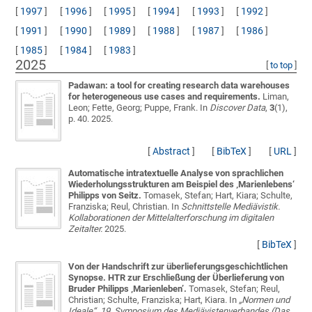
[
1997
]
[
1996
]
[
1995
]
[
1994
]
[
1993
]
[
1992
]
[
1991
]
[
1990
]
[
1989
]
[
1988
]
[
1987
]
[
1986
]
[
1985
]
[
1984
]
[
1983
]
2025
[
to top
]
Padawan: a tool for creating research data warehouses
for heterogeneous use cases and requirements.
Liman,
Leon; Fette, Georg; Puppe, Frank
. In
Discover Data
,
3
(1),
p. 40. 2025.
[
Abstract
]
[
BibTeX
]
[
URL
]
Automatische intratextuelle Analyse von sprachlichen
Wiederholungsstrukturen am Beispiel des ‚Marienlebens‘
Philipps von Seitz.
Tomasek, Stefan; Hart, Kiara; Schulte,
Franziska; Reul, Christian
. In
Schnittstelle Mediävistik.
Kollaborationen der Mittelalterforschung im digitalen
Zeitalter.
2025.
[
BibTeX
]
Von der Handschrift zur überlieferungsgeschichtlichen
Synopse. HTR zur Erschließung der Überlieferung von
Bruder Philipps ‚Marienleben’.
Tomasek, Stefan; Reul,
Christian; Schulte, Franziska; Hart, Kiara
. In
„Normen und
Ideale“. 19. Symposium des Mediävistenverbandes (Das