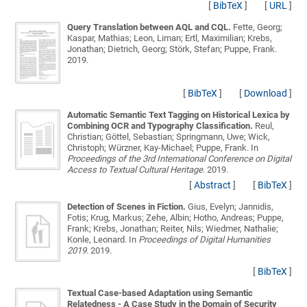
[
BibTeX
]
[
URL
]
Query Translation between AQL and CQL.
Fette, Georg;
Kaspar, Mathias; Leon, Liman; Ertl, Maximilian; Krebs,
Jonathan; Dietrich, Georg; Störk, Stefan; Puppe, Frank
.
2019.
[
BibTeX
]
[
Download
]
Automatic Semantic Text Tagging on Historical Lexica by
Combining OCR and Typography Classification.
Reul,
Christian; Göttel, Sebastian; Springmann, Uwe; Wick,
Christoph; Würzner, Kay-Michael; Puppe, Frank
. In
Proceedings of the 3rd International Conference on Digital
Access to Textual Cultural Heritage
. 2019.
[
Abstract
]
[
BibTeX
]
Detection of Scenes in Fiction.
Gius, Evelyn; Jannidis,
Fotis; Krug, Markus; Zehe, Albin; Hotho, Andreas; Puppe,
Frank; Krebs, Jonathan; Reiter, Nils; Wiedmer, Nathalie;
Konle, Leonard
. In
Proceedings of Digital Humanities
2019
. 2019.
[
BibTeX
]
Textual Case-based Adaptation using Semantic
Relatedness - A Case Study in the Domain of Security