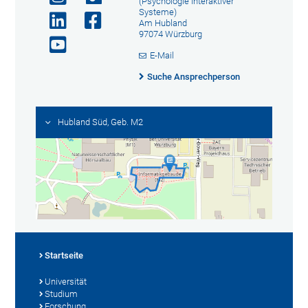
(Psychologie Interaktiver
Systeme)
Am Hubland
97074 Würzburg
E-Mail
Suche Ansprechperson
Hubland Süd, Geb. M2
Startseite
Universität
Studium
Forschung