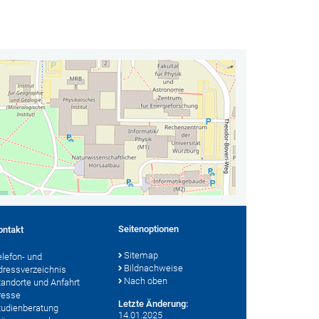
Seitenoptionen
ontakt
Sitemap
elefon- und
Bildnachweise
dressverzeichnis
Nach oben
tandorte und Anfahrt
resse
Letzte Änderung:
tudienberatung
14.01.2025