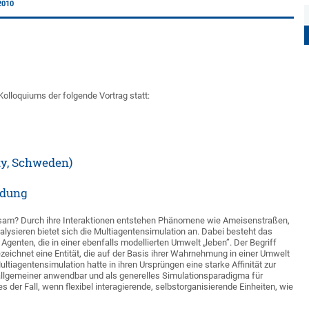
2010
lloquiums der folgende Vortrag statt:
ity, Schweden)
ndung
am? Durch ihre Interaktionen entstehen Phänomene wie Ameisenstraßen,
lysieren bietet sich die Multiagentensimulation an. Dabei besteht das
enten, die in einer ebenfalls modellierten Umwelt „leben”. Der Begriff
ezeichnet eine Entität, die auf der Basis ihrer Wahrnehmung in einer Umwelt
ultiagentensimulation hatte in ihren Ursprüngen eine starke Affinität zur
 allgemeiner anwendbar und als generelles Simulationsparadigma für
s der Fall, wenn flexibel interagierende, selbstorganisierende Einheiten, wie