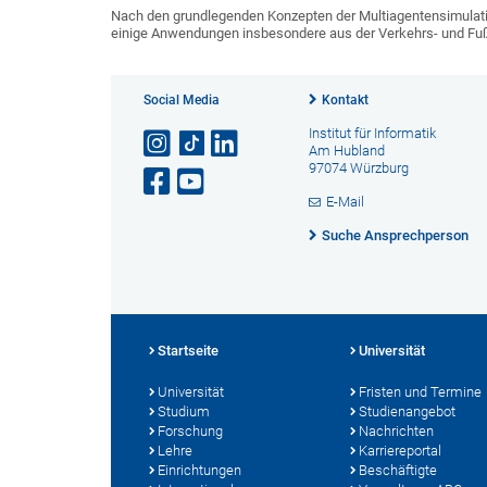
Nach den grundlegenden Konzepten der Multiagentensimulatio
einige Anwendungen insbesondere aus der Verkehrs- und Fu
Social Media
Kontakt
Institut für Informatik
Am Hubland
97074 Würzburg
E-Mail
Suche Ansprechperson
Startseite
Universität
Universität
Fristen und Termine
Studium
Studienangebot
Forschung
Nachrichten
Lehre
Karriereportal
Einrichtungen
Beschäftigte