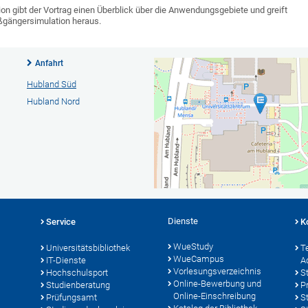
n gibt der Vortrag einen Überblick über die Anwendungsgebiete und greift
ßgängersimulation heraus.
Anfahrt
Hubland Süd
Hubland Nord
Dienste
Service
K
WueStudy
Universitätsbibliothek
T
WueCampus
IT-Dienste
A
Vorlesungsverzeichnis
Hochschulsport
S
Online-Bewerbung und
Studienberatung
P
Online-Einschreibung
Prüfungsamt
S