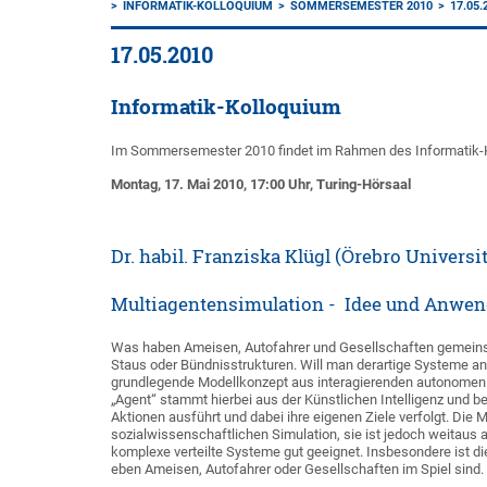
INFORMATIK-KOLLOQUIUM
SOMMERSEMESTER 2010
17.05.
17.05.2010
Informatik-Kolloquium
Im Sommersemester 2010 findet im Rahmen des Informatik-Ko
Montag, 17. Mai 2010, 17:00 Uhr, Turing-Hörsaal
Dr. habil. Franziska Klügl (Örebro Univers
Multiagentensimulation - Idee und Anwe
Was haben Ameisen, Autofahrer und Gesellschaften gemeins
Staus oder Bündnisstrukturen. Will man derartige Systeme ana
grundlegende Modellkonzept aus interagierenden autonomen Ag
„Agent“ stammt hierbei aus der Künstlichen Intelligenz und b
Aktionen ausführt und dabei ihre eigenen Ziele verfolgt. Die M
sozialwissenschaftlichen Simulation, sie ist jedoch weitaus
komplexe verteilte Systeme gut geeignet. Insbesondere ist die
eben Ameisen, Autofahrer oder Gesellschaften im Spiel sind.