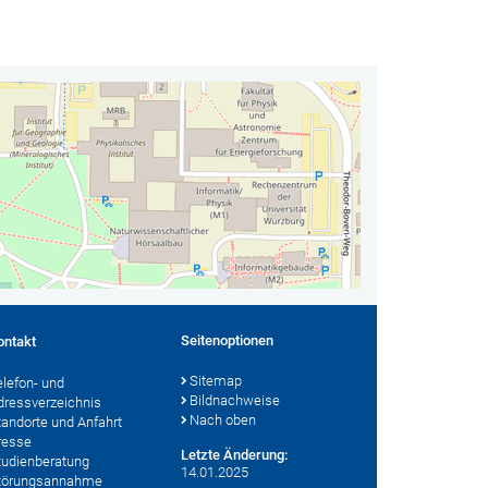
Seitenoptionen
ontakt
Sitemap
elefon- und
Bildnachweise
dressverzeichnis
Nach oben
tandorte und Anfahrt
resse
Letzte Änderung:
tudienberatung
14.01.2025
törungsannahme