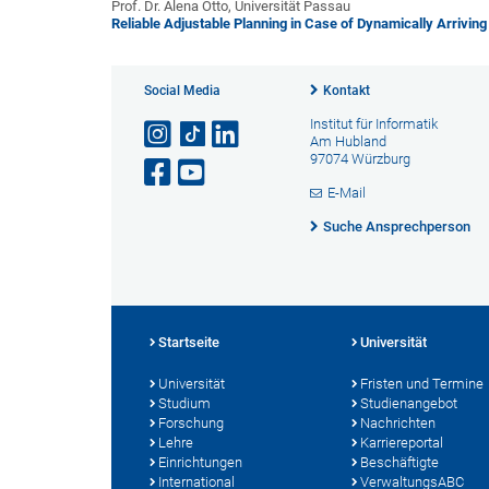
Prof. Dr. Alena Otto, Universität Passau
Reliable Adjustable Planning in Case of Dynamically Arriv
Social Media
Kontakt
Institut für Informatik
Am Hubland
97074 Würzburg
E-Mail
Suche Ansprechperson
Startseite
Universität
Universität
Fristen und Termine
Studium
Studienangebot
Forschung
Nachrichten
Lehre
Karriereportal
Einrichtungen
Beschäftigte
International
VerwaltungsABC