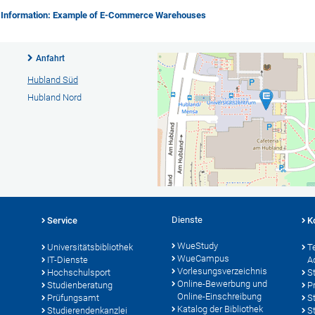
ing Information: Example of E-Commerce Warehouses
Anfahrt
Hubland Süd
Hubland Nord
Dienste
Service
K
WueStudy
Universitätsbibliothek
T
WueCampus
IT-Dienste
A
Vorlesungsverzeichnis
Hochschulsport
S
Online-Bewerbung und
Studienberatung
P
Online-Einschreibung
Prüfungsamt
S
Katalog der Bibliothek
Studierendenkanzlei
S