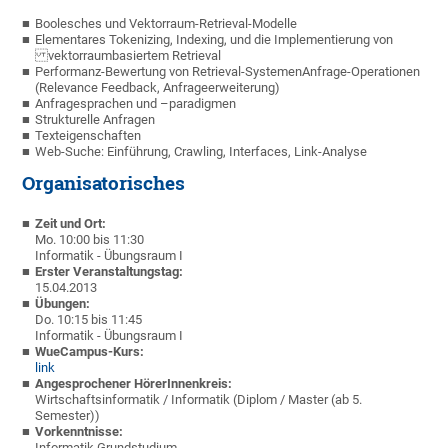
Boolesches und Vektorraum-Retrieval-Modelle
Elementares Tokenizing, Indexing, und die Implementierung von
vektorraumbasiertem Retrieval
Performanz-Bewertung von Retrieval-SystemenAnfrage-Operationen
(Relevance Feedback, Anfrageerweiterung)
Anfragesprachen und –paradigmen
Strukturelle Anfragen
Texteigenschaften
Web-Suche: Einführung, Crawling, Interfaces, Link-Analyse
Organisatorisches
Zeit und Ort:
Mo. 10:00 bis 11:30
Informatik - Übungsraum I
Erster Veranstaltungstag:
15.04.2013
Übungen:
Do. 10:15 bis 11:45
Informatik - Übungsraum I
WueCampus-Kurs:
link
Angesprochener HörerInnenkreis:
Wirtschaftsinformatik / Informatik (Diplom / Master (ab 5.
Semester))
Vorkenntnisse:
Informatik Grundstudium