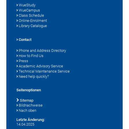
WueStudy
WueCampus
Class Schedule
Online-Enrolment
Library Catalogue
Contact
Phone and Address Directory
How to Find Us
Press
Academic Advisory Service
Technical Maintenance Service
Need help quickly?
Seitenoptionen
Sitemap
Bildnachweise
Nach oben
Letzte Änderung:
14.04.2025