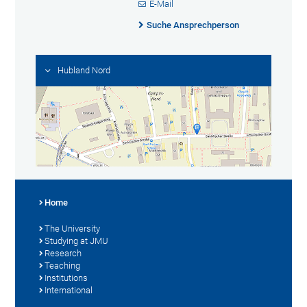
E-Mail
Suche Ansprechperson
Hubland Nord
Home
The University
Studying at JMU
Research
Teaching
Institutions
International