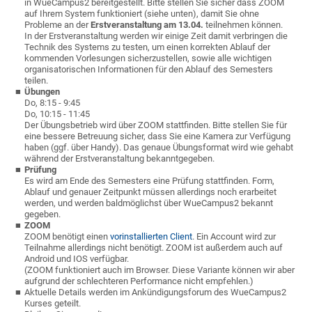
in WueCampus2 bereitgestellt. Bitte stellen Sie sicher dass ZOOM
auf Ihrem System funktioniert (siehe unten), damit Sie ohne
Probleme an der
Erstveranstaltung am 13.04.
teilnehmen können.
In der Erstveranstaltung werden wir einige Zeit damit verbringen die
Technik des Systems zu testen, um einen korrekten Ablauf der
kommenden Vorlesungen sicherzustellen, sowie alle wichtigen
organisatorischen Informationen für den Ablauf des Semesters
teilen.
Übungen
Do, 8:15 - 9:45
Do, 10:15 - 11:45
Der Übungsbetrieb wird über ZOOM stattfinden. Bitte stellen Sie für
eine bessere Betreuung sicher, dass Sie eine Kamera zur Verfügung
haben (ggf. über Handy). Das genaue Übungsformat wird wie gehabt
während der Erstveranstaltung bekanntgegeben.
Prüfung
Es wird am Ende des Semesters eine Prüfung stattfinden. Form,
Ablauf und genauer Zeitpunkt müssen allerdings noch erarbeitet
werden, und werden baldmöglichst über WueCampus2 bekannt
gegeben.
ZOOM
ZOOM benötigt einen
vorinstallierten Client
. Ein Account wird zur
Teilnahme allerdings nicht benötigt. ZOOM ist außerdem auch auf
Android und IOS verfügbar.
(ZOOM funktioniert auch im Browser. Diese Variante können wir aber
aufgrund der schlechteren Performance nicht empfehlen.)
Aktuelle Details werden im Ankündigungsforum des WueCampus2
Kurses geteilt.