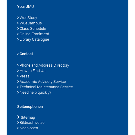
Your JMU
WueStudy
WueCampus
Class Schedule
Online-Enrolment
Library Catalogue
Contact
Phone and Address Directory
How to Find Us
Press
Academic Advisory Service
Technical Maintenance Service
Need help quickly?
Seitenoptionen
Sitemap
Bildnachweise
Nach oben