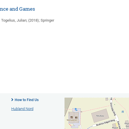
igence and Games
Togelius, Julian; (2018); Springer
How to Find Us
Hubland Nord