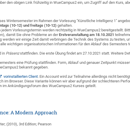
 über den obigen Link frühzeitig in WueCampus2 ein, um Zugriff auf den Kurs, a
eses Wintersemester im Rahmen der Vorlesung "Künstliche Intelligenz 1" angebo
tags (10-12) und freitags (10-12)
gehalten.
n jedem Vorlesungstermin werden rechtzeitig in WueCampus2 bereitgestellt. Bi
ten), damit Sie ohne Probleme an der
Erstveranstaltung am 18.10.2021
teilnehm
ung werden wir einige Zeit damit verbringen die Technik des Systems zu testen
 alle wichtigen organisatorischen Informationen für den Ablauf des Semesters te
d in
Präsenz
stattfinden. Die erste Übung findet am 27.10.2021 statt. Weitere
emesters eine Prüfung stattfinden. Form, Ablauf und genauer Zeitpunkt müssen
WueCampus2 bekannt gegeben.
vorinstallierten Client
. Ein Account wird zur Teilnahme allerdings nicht benöt
ch im Browser. Diese Variante können wir aber aufgrund der schlechteren Perf
den im Ankündigungsforum des WueCampus2 Kurses geteilt.
igence: A Modern Approach
ter; (2010), 3rd Edition; Pearson