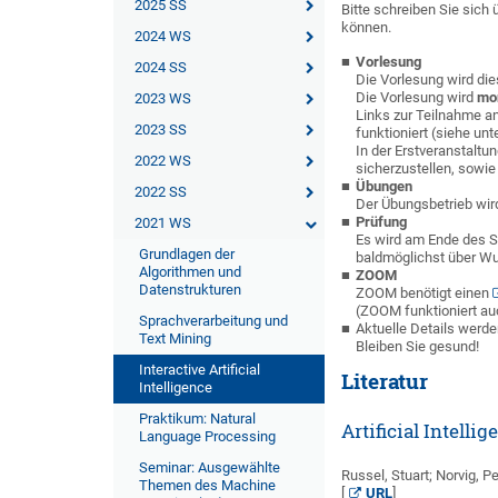
2025 SS
Bitte schreiben Sie sich
können.
2024 WS
Vorlesung
2024 SS
Die Vorlesung wird di
Die Vorlesung wird
mon
2023 WS
Links zur Teilnahme a
2023 SS
funktioniert (siehe un
In der Erstveranstalt
2022 WS
sicherzustellen, sowie
Übungen
2022 SS
Der Übungsbetrieb wir
Prüfung
2021 WS
Es wird am Ende des S
Grundlagen der
baldmöglichst über 
Algorithmen und
ZOOM
Datenstrukturen
ZOOM benötigt einen
(ZOOM funktioniert au
Sprachverarbeitung und
Aktuelle Details wer
Text Mining
Bleiben Sie gesund!
Interactive Artificial
Literatur
Intelligence
Praktikum: Natural
Artificial Intell
Language Processing
Seminar: Ausgewählte
Russel, Stuart; Norvig, Pe
Themen des Machine
[
URL
]