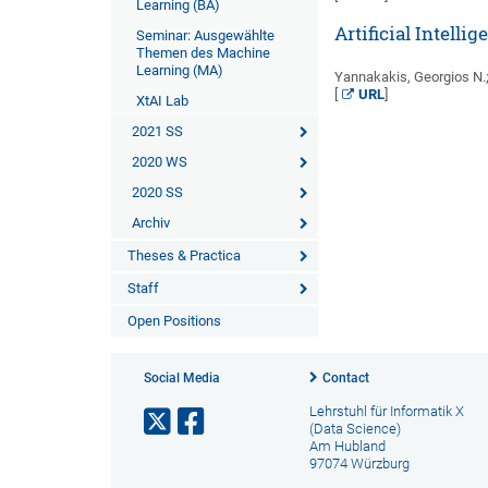
Learning (BA)
Artificial Intell
Seminar: Ausgewählte
Themen des Machine
Learning (MA)
Yannakakis, Georgios N.; 
[
URL
]
XtAI Lab
2021 SS
2020 WS
2020 SS
Archiv
Theses & Practica
Staff
Open Positions
Social Media
Contact
Lehrstuhl für Informatik X
(Data Science)
Am Hubland
97074 Würzburg