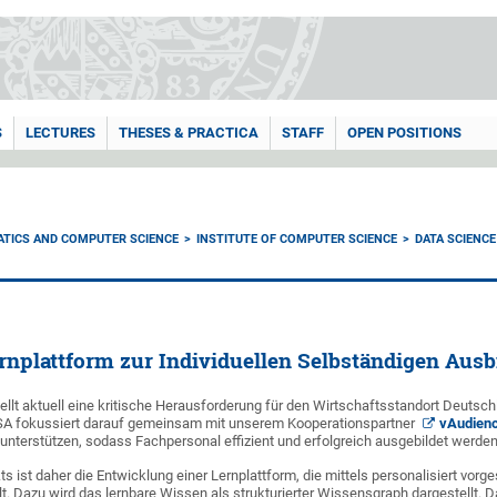
S
LECTURES
THESES & PRACTICA
STAFF
OPEN POSITIONS
ATICS AND COMPUTER SCIENCE
INSTITUTE OF COMPUTER SCIENCE
DATA SCIENCE
ernplattform zur Individuellen Selbständigen Aus
llt aktuell eine kritische Herausforderung für den Wirtschaftsstandort Deutsch
SA fokussiert darauf gemeinsam mit unserem Kooperationspartner
vAudien
unterstützen, sodass Fachpersonal effizient und erfolgreich ausgebildet werde
ts ist daher die Entwicklung einer Lernplattform, die mittels personalisiert v
lt. Dazu wird das lernbare Wissen als strukturierter Wissensgraph dargestellt. 