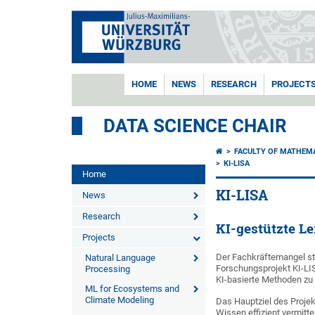
HOME
NEWS
RESEARCH
PROJECT
DATA SCIENCE CHAIR
FACULTY OF MATHEM
KI-LISA
Home
KI-LISA
News
Research
KI-gestützte L
Projects
Der Fachkräftemangel ste
Natural Language
Forschungsprojekt KI-LI
Processing
KI-basierte Methoden zu 
ML for Ecosystems and
Climate Modeling
Das Hauptziel des Projek
Wissen effizient vermitte