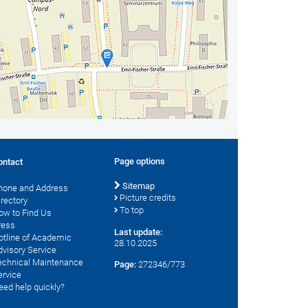
Page options
ontact
Sitemap
hone and Address
Picture credits
irectory
To top
ow to Find Us
ress
Last update:
otline of Academic
28.10.2025
dvisory Service
echnical Maintenance
Page:
272346/773
ervice
eed help quickly?