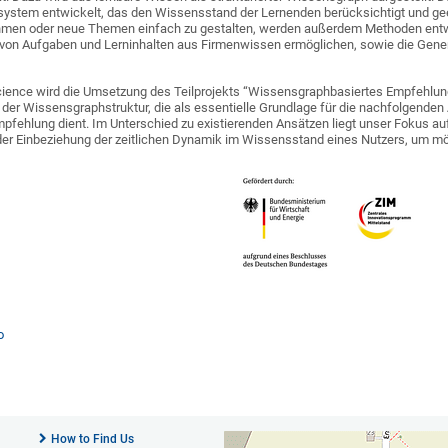
ystem entwickelt, das den Wissensstand der Lernenden berücksichtigt und ge
ehmen oder neue Themen einfach zu gestalten, werden außerdem Methoden entwi
 von Aufgaben und Lerninhalten aus Firmenwissen ermöglichen, sowie die Gene
Science wird die Umsetzung des Teilprojekts “Wissensgraphbasiertes Empfehlun
r Wissensgraphstruktur, die als essentielle Grundlage für die nachfolgenden 
ehlung dient. Im Unterschied zu existierenden Ansätzen liegt unser Fokus auf 
r Einbeziehung der zeitlichen Dynamik im Wissensstand eines Nutzers, um mög
o
How to Find Us