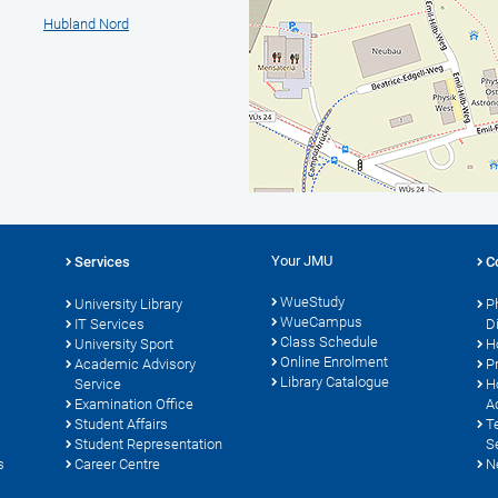
Hubland Nord
Your JMU
Services
C
WueStudy
University Library
P
WueCampus
IT Services
D
Class Schedule
University Sport
H
Online Enrolment
s
Academic Advisory
P
Library Catalogue
Service
H
Examination Office
A
Student Affairs
T
Student Representation
S
s
Career Centre
N