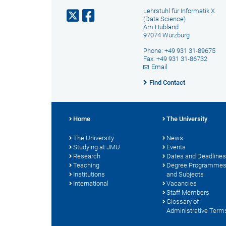
Lehrstuhl für Informatik X
(Data Science)
Am Hubland
97074 Würzburg
Phone: +49 931 31-89675
Fax: +49 931 31-86732
Email
Find Contact
Home
The University
The University
News
Studying at JMU
Events
Research
Dates and Deadlines
Teaching
Degree Programme
Institutions
and Subjects
International
Vacancies
Staff Members
Glossary of
Administrative Term