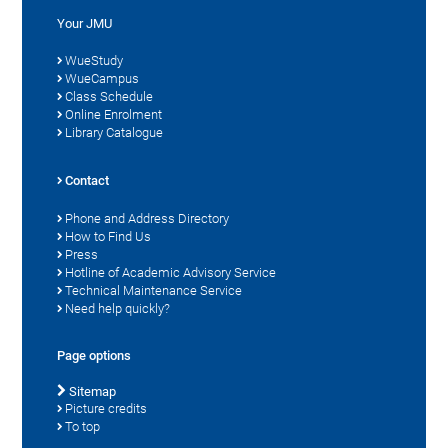
Your JMU
WueStudy
WueCampus
Class Schedule
Online Enrolment
Library Catalogue
Contact
Phone and Address Directory
How to Find Us
Press
Hotline of Academic Advisory Service
Technical Maintenance Service
Need help quickly?
Page options
Sitemap
Picture credits
To top