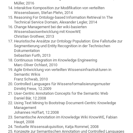
Müller, 2016
Interaktive Komposition zur Modifikation von verteilten
Wissensbasen, Stefan Plehn, 2014
Reasoning For Ontology-based Information Retrieval In The
Technical Service Domain, Alexander Legler, 2014
Change Management bei der wiki-basierten
Wissensbasisentwicklung mit KnowWE
Christian Grotheer, 2013
Heuristische Ansätze zur Ontology Population: Eine Fallstudie zur
Segmentierung und Entity Recognition in der Technischen
Dokumentation
Sebastian Furth, 2013
Continuous Integration im Knowledge Engineering
Marc-Oliver Ochlast, 2010
Agile Entwicklung von verteilten Wissensinfrastrukturen in
Semantic Wikis
Franz Schwab, 2010
Controlled Languages für Wissensformalisierungsmuster
Dimitrij Frese, 12.2009
User-Centric Annotation Concepts for the Semantic Web
Daniel Bär, 12.2008
Using Text Mining to Bootstrap Document-Centric Knowledge
Management
Johannes Hoffart, 12.2008
Semantische Annotation im Knowledge Wiki KnowWE, Fabian
Haupt, 2008
Textuelle Wissensakquisition, Katja Rommel, 2008
Konzepte zur Semantischen Annotation und Controlled Languages