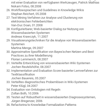
mit einer Evaluation von verfügbaren Werkzeugen, Patrick Mathias
Nokam Fotso, 08.2008
Workflowsprachen und Guidelines in Knowledge Wikis
Stephan Reichert, 05.2008
Text Mining Verfahren zur Analyse und Clusterung von
elektronischen Fehlerberichten
Van-Duc Doan, 01.2008
Konfigurierbarer, Web-basierter Dialog zur Nutzung von
Wissensbasierten Systemen
Andreas Krawczyk, 11.2007
Visualisierungstechniken für die Analyse von Wissensbasierten
Systemen
Martina Menge, 09.2007
Approximative Spezifikation von Bayes'schen Netzen und Best
Practices zu ihrer Modellierung
Florian Lemmerich, 08.2007
Verteilte Entwicklung von wissensbasierten Wiki Systemen
Jochen Reutelshöfer, 08.2007
Implementation und Evaluation Score-basierter Lernverfahren zur
Textklassifikation
Jochen Bauereis, 05.2007
Verteiltes diagnostisches Probemlösen in Wiki-Systemen
Peter Klügl, 04.2007
Evaluation von Ontologien mit Regeln
Zoltan Both, 10.2006
Testen auf Robustheit in wissensbasierten Diagnosesystemen,
Jürgen Bregenzer, 2006
Refactoring to Knowledge Formalization Patterns