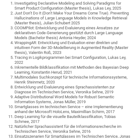
Investigating Declarative Modeling and Solving Paradigms for
Smart Product Configuration (Master thesis), Lukas Ley, 2025
Just Don’t Do It (Don’t Make Your Dreams Come True). Preventing
Hallucinations of Large Language Models in Knowledge Retrieval
(Master thesis), Julian Schubert 2025
COOMPilot: Entwicklung und Evaluierung eines Ansatzes zur
deklarativen Code-Generierung gestützt durch Large Language
Models (Bachelor thesis) Antonia Heyder, 2024
WrappingAR: Entwicklung und Evaluation einer direkten und
intuitiven Form der 3D-Modellierung in Augmented Reality (Master
thesis), Valentin Roß, 2023
Tracing in Logikprogrammen bei Smart Configuration, Lukas Ley,
2022
Inkrementelle Bildklassifikation mit Methoden des Bayesian Deep
Learning, Konstantin Herud, 2021
Multimodales Suchkonzept für technische Informationssysteme,
Henrik Steinmetz, 2020
Entwicklung und Evaluierung eines Sprachassistenten zur
Diagnose im Technischen Service, Veronika Sehne, 2019
Adaptive Distributional Word Models for Robust Semantic
Information Systems, Jonas Müller, 2019
Smartglasses im technischen Service – eine Implementierung
anhand der Microsoft HoloLens, Maximillian Schirm, 2017
Deep Learning für die visuelle Bauteilklassifikation, Tobias
Schmee, 2017
Natürlicher Sprachassistent für die Informationsrecherche im
Technischen Service, Veronika Sehne, 2016
Einsatzszenarien für Smartglasses im Technischen Service, Jonas