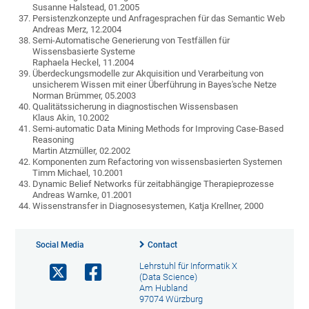
Susanne Halstead, 01.2005
Persistenzkonzepte und Anfragesprachen für das Semantic Web
Andreas Merz, 12.2004
Semi-Automatische Generierung von Testfällen für
Wissensbasierte Systeme
Raphaela Heckel, 11.2004
Überdeckungsmodelle zur Akquisition und Verarbeitung von
unsicherem Wissen mit einer Überführung in Bayes'sche Netze
Norman Brümmer, 05.2003
Qualitätssicherung in diagnostischen Wissensbasen
Klaus Akin, 10.2002
Semi-automatic Data Mining Methods for Improving Case-Based
Reasoning
Martin Atzmüller, 02.2002
Komponenten zum Refactoring von wissensbasierten Systemen
Timm Michael, 10.2001
Dynamic Belief Networks für zeitabhängige Therapieprozesse
Andreas Warnke, 01.2001
Wissenstransfer in Diagnosesystemen, Katja Krellner, 2000
Social Media
Contact
Lehrstuhl für Informatik X
(Data Science)
Am Hubland
97074 Würzburg