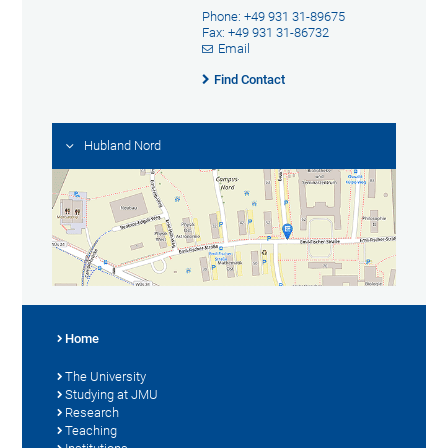
Phone: +49 931 31-89675
Fax: +49 931 31-86732
Email
Find Contact
Hubland Nord
Home
The University
Studying at JMU
Research
Teaching