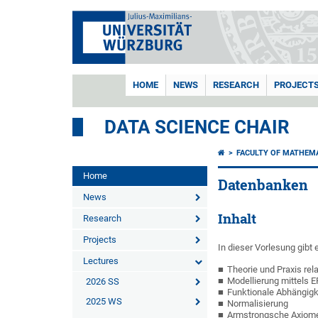
HOME
NEWS
RESEARCH
PROJECT
DATA SCIENCE CHAIR
FACULTY OF MATHEM
Home
Datenbanken
News
Inhalt
Research
Projects
In dieser Vorlesung gibt
Lectures
Theorie und Praxis rel
Modellierung mittels
2026 SS
Funktionale Abhängigk
2025 WS
Normalisierung
Armstrongsche Axiom