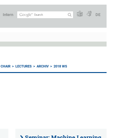
Intern
DE
 CHAIR
LECTURES
ARCHIV
2018 WS
Seminar: Machine Learning