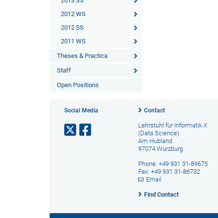
2013 SS
2012 WS
2012 SS
2011 WS
Theses & Practica
Staff
Open Positions
Social Media
Contact
Lehrstuhl für Informatik X
(Data Science)
Am Hubland
97074 Würzburg
Phone: +49 931 31-89675
Fax: +49 931 31-86732
Email
Find Contact