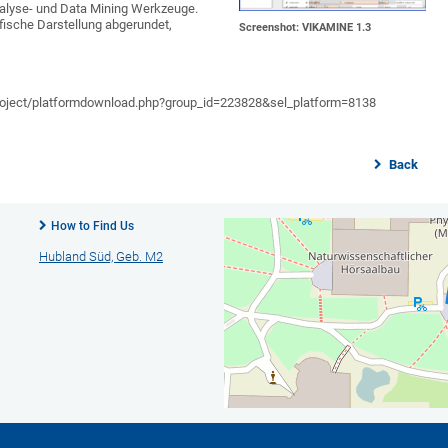
alyse- und Data Mining Werkzeuge.
fische Darstellung abgerundet,
Screenshot: VIKAMINE 1.3
project/platformdownload.php?group_id=223828&sel_platform=8138
Back
How to Find Us
Hubland Süd, Geb. M2