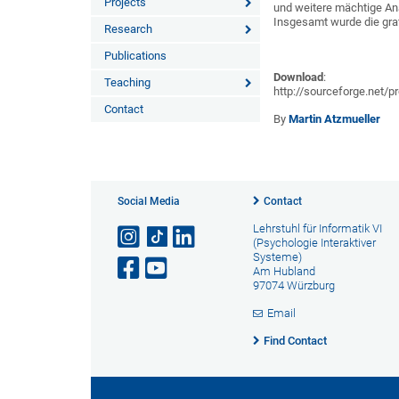
Projects
und weitere mächtige An
Insgesamt wurde die gra
Research
Publications
Download
:
Teaching
http://sourceforge.net/
Contact
By
Martin Atzmueller
Social Media
Contact
Lehrstuhl für Informatik VI
(Psychologie Interaktiver
Systeme)
Am Hubland
97074 Würzburg
Email
Find Contact