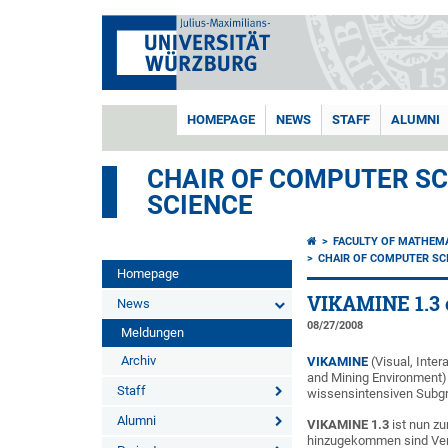
HOMEPAGE
NEWS
STAFF
ALUMNI
CHAIR OF COMPUTER SCI
SCIENCE
FACULTY OF MATHEM
CHAIR OF COMPUTER SCI
Homepage
VIKAMINE 1.3 
News
08/27/2008
Meldungen
Archiv
VIKAMINE
(Visual, Inter
and Mining Environment) 
Staff
wissensintensiven Subg
Alumni
VIKAMINE 1.3
ist nun z
hinzugekommen sind Ver