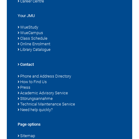
Career Centre
Your JMU
WueStudy
WueCampus
Class Schedule
Online Enrolment
Library Catalogue
Contact
Phone and Address Directory
How to Find Us
Press
Academic Advisory Service
Störungsannahme
Technical Maintenance Service
Need help quickly?
Page options
Sitemap