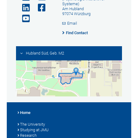
Systeme)
Am Hubland
97074 Würzburg
Email
Find Contact
Hubland Süd, Geb. M2
Home
The University
Studying at JMU
Research