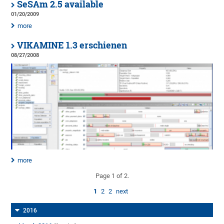
SeSAm 2.5 available
01/20/2009
more
VIKAMINE 1.3 erschienen
08/27/2008
more
Page 1 of 2.
1
2
2
next
2016