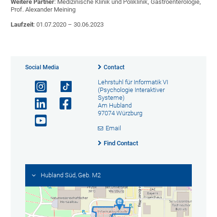
Weitere Partner
: Medizinische Klinik und Poliklinik, Gastroenterologie,
Prof. Alexander Meining
Laufzeit
: 01.07.2020 – 30.06.2023
Social Media
Contact
Lehrstuhl für Informatik VI
(Psychologie Interaktiver
Systeme)
Am Hubland
97074 Würzburg
Email
Find Contact
Hubland Süd, Geb. M2